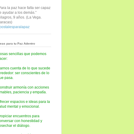
Para la paz hace falta ser capaz
e ayudar a los demás.”
ilagros, 9 años. (
La Vega.
aracas)
postalesparalapaz
deas para tu Paz Adentro
osas sencillas que podemos
acer:
arnos cuenta de lo que sucede
lrededor: ser conscientes de lo
ue pasa.
onstruir armonía con acciones
mables, paciencia y empatía.
frecer espacios e ideas para la
alud mental y emocional.
ropiciar encuentros para
onversar con honestidad y
osechar el diálogo.