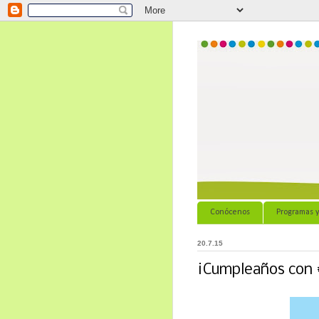
Conócenos
Programas y
20.7.15
¡Cumpleaños con