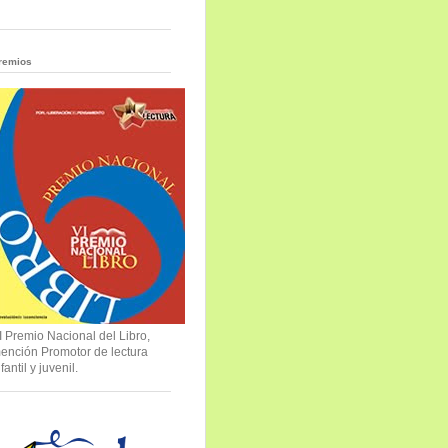
remios
I Premio Nacional del Libro,
ención Promotor de lectura
nfantil y juvenil.