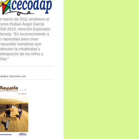
n marzo de 2011 recibimos el
remio Rafael Ángel García
009-2010, mención Expresión
iteraria: “En reconocimiento a
u capacidad para crear
ropuestas narrativas que
stimulen la creatividad y
articipación de los niños y
iñas.”
uedes leernos en