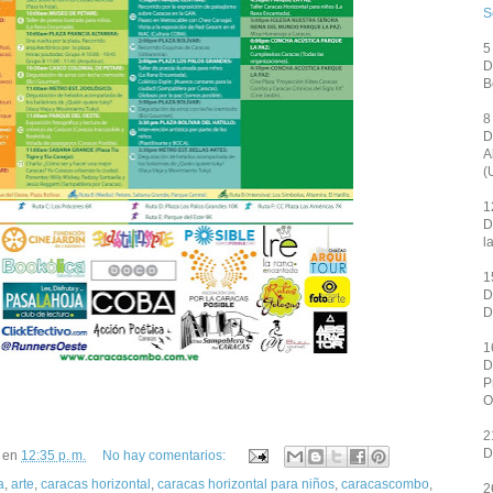
S
5
D
B
8
D
A
(
1
D
l
1
D
D
1
D
P
O
2
D
en
12:35 p. m.
No hay comentarios:
a
,
arte
,
caracas horizontal
,
caracas horizontal para niños
,
caracascombo
,
2