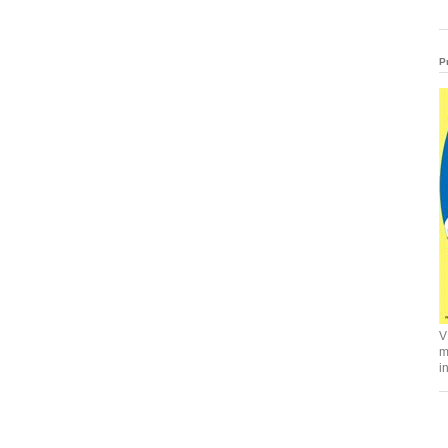
P
V
m
i