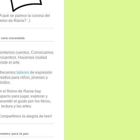
A qué se parece la corona del
eino de Rania? : )
a rana encantada
ontamos cuentos. Convocamos
ncuentros. Hacemos ciudad
esde el arte.
frecemos
talleres
de expresión
reativa para niños, jóvenes y
dultos.
n el Reino de Rania hay
spacio para jugar, explorar y
ransmitir el gusto por los libros,
a lectura y las artes.
Compartimos la alegría de leer!
ostales para la paz