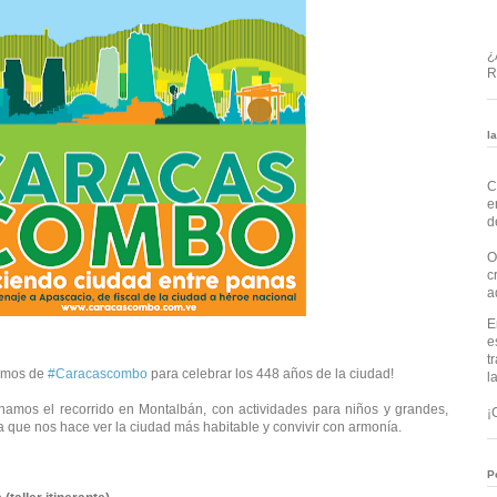
¿
R
l
C
e
d
O
c
a
E
e
t
vamos de
#Caracascombo
para celebrar los 448 años de la ciudad!
l
amos el recorrido en Montalbán, con actividades para niños y grandes,
¡
a que nos hace ver la ciudad más habitable y convivir con armonía.
P