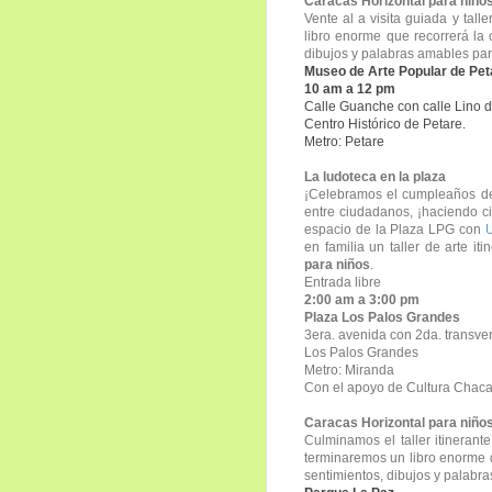
Caracas Horizontal para niños (
Vente al a visita guiada y tal
libro enorme que recorrerá la 
dibujos y palabras amables par
Museo de Arte Popular de Pet
10 am a 12 pm
Calle Guanche con calle Lino 
Centro Histórico de Petare.
Metro: Petare
La ludoteca en la plaza
¡Celebramos el cumpleaños de
entre ciudadanos, ¡haciendo 
espacio de la Plaza LPG con
U
en familia un taller de arte i
para niños
.
Entrada libre
2:00 am a 3:00 pm
Plaza Los Palos Grandes
3era. avenida con 2da. transve
Los Palos Grandes
Metro: Miranda
Con el apoyo de Cultura Chac
Caracas Horizontal para niños (
Culminamos el taller itineran
terminaremos un libro enorme q
sentimientos, dibujos y palabr