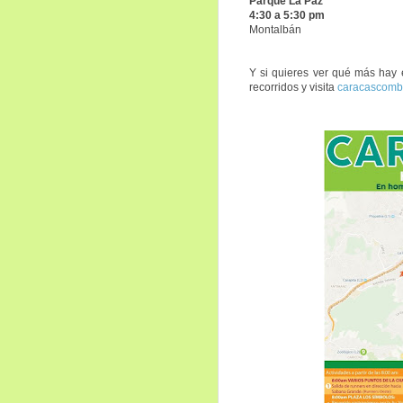
Parque La Paz
4:30 a 5:30 pm
Montalbán
Y si quieres ver qué más hay
recorridos y
visita
caracascomb