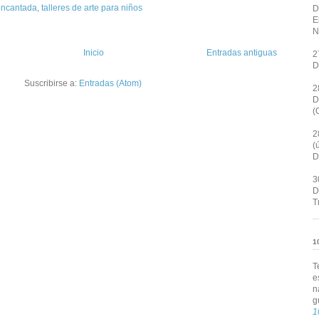
encantada
,
talleres de arte para niños
D
E
N
Inicio
Entradas antiguas
2
D
Suscribirse a:
Entradas (Atom)
2
D
(
2
(
D
3
D
T
1
T
e
n
g
1