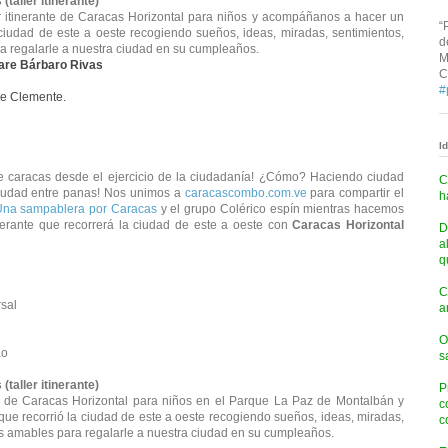
taller itinerante)
ler itinerante de Caracas Horizontal para niños y acompáñanos a hacer un
“
ciudad de este a oeste recogiendo sueños, ideas, miradas, sentimientos,
d
a regalarle a nuestra ciudad en su cumpleaños.
M
are Bárbaro Rivas
C
#
de Clemente.
I
 caracas desde el ejercicio de la ciudadanía! ¿Cómo? Haciendo ciudad
C
ciudad entre panas! Nos unimos a
caracascombo.com.ve
para compartir el
h
na sampablera por Caracas
y el grupo Colérico espín mientras hacemos
tinerante que recorrerá la ciudad de este a oeste con
Caracas Horizontal
D
a
q
C
rsal
a
O
ao
s
taller itinerante)
P
te de Caracas Horizontal para niños en el Parque La Paz de Montalbán y
c
ue recorrió la ciudad de este a oeste recogiendo sueños, ideas, miradas,
c
as amables para regalarle a nuestra ciudad en su cumpleaños.