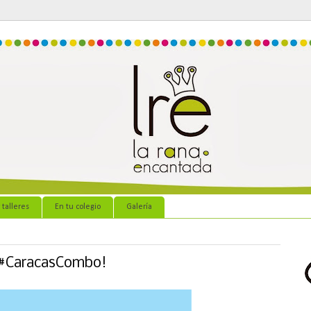
 talleres
En tu colegio
Galería
 #CaracasCombo!