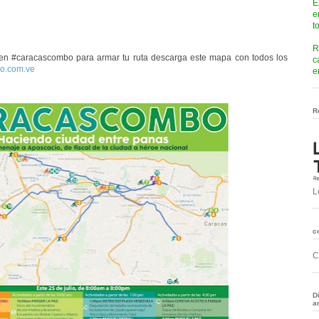
E
e
t
R
 en #caracascombo para armar tu ruta
descarga este mapa con todos los
c
o.com.ve
e
R
L
c
C
D
a