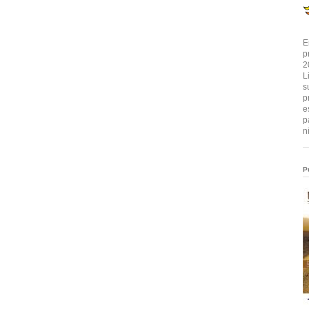
E
p
2
L
s
p
e
p
n
P