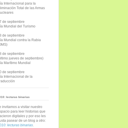
ía Internacional para la
liminación Total de las Armas
ucleares
7 de septiembre
ía Mundial del Turismo
8 de septiembre
ía Mundial contra la Rabia
OMS)
8 de septiembre
último jueves de septiembre)
ía Marítimo Mundial
0 de septiembre
ía Internacional de la
raducción
010: lecturas binarias
e invitamos a visitar nuestro
spacio para leer historias que
acieron digitales y por eso les
usta pasear de un blog a otro:
010: lecturas binarias
.