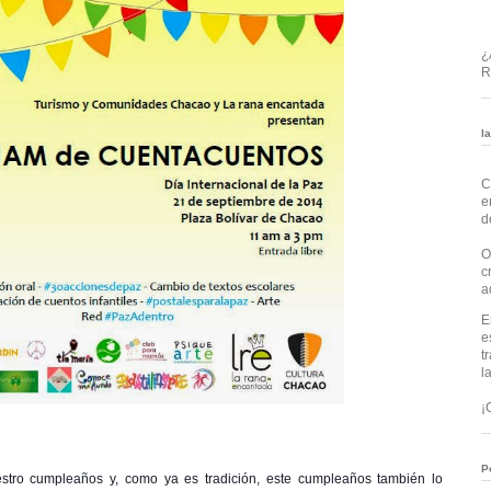
¿
R
l
C
e
d
O
c
a
E
e
t
l
¡
P
stro cumpleaños y, como ya es tradición, este cumpleaños también lo