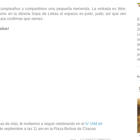
cumpleaños y compartimos una pequeña merienda. La entrada es libre.
omo en la librería Sopa de Letras el espacio es justo, justo; así que ven
para confirmar que vienes.
E
p
años!
2
L
s
p
e
p
n
P
nas de más, te invitamos a seguir celebrando en el
IV JAM de
e septiembre a las 11 am en la Plaza Bolívar de Chacao.