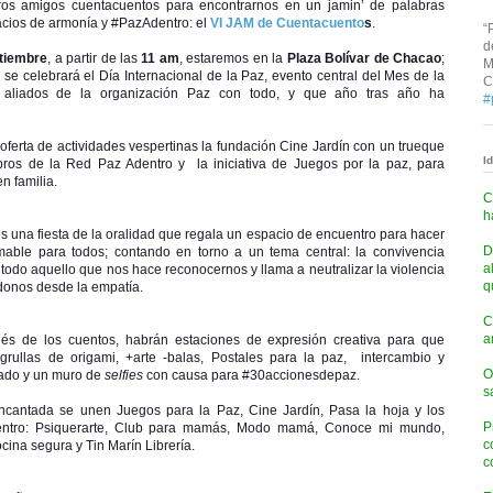
ros amigos cuentacuentos para encontrarnos en un jamin’ de palabras
cios de armonía y #PazAdentro: el
VI JAM de Cuentacuento
s
.
“
d
tiembre
, a partir de las
11 am
, estaremos en la
Plaza Bolívar de Chacao
;
M
se celebrará el Día Internacional de la Paz, evento central del Mes de la
C
s aliados de la organización Paz con todo, y que año tras año ha
#
ferta de actividades vespertinas la fundación Cine Jardín con un trueque
I
bros de la Red Paz Adentro y la iniciativa de Juegos por la paz, para
n familia.
C
h
s una fiesta de la oralidad que regala un espacio de encuentro para hacer
D
able para todos; contando en torno a un tema central: la convivencia
a
 y todo aquello que nos hace reconocernos y llama a neutralizar la violencia
q
donos desde la empatía.
C
a
ués de los cuentos, habrán estaciones de expresión creativa para que
grullas de origami, +arte -balas, Postales para la paz, intercambio y
O
tado y un muro de
selfies
con causa para #30accionesdepaz.
s
encantada se unen Juegos para la Paz, Cine Jardín, Pasa la hoja y los
P
ntro: Psiquerarte, Club para mamás, Modo mamá, Conoce mi mundo,
c
ocina segura y Tin Marín Librería.
c