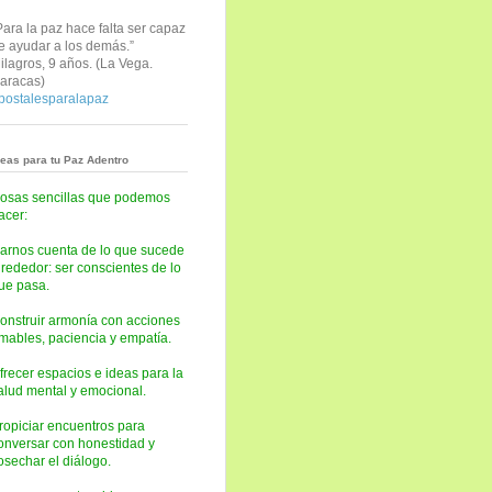
Para la paz hace falta ser capaz
e ayudar a los demás.”
ilagros, 9 años. (
La Vega.
aracas)
postalesparalapaz
deas para tu Paz Adentro
osas sencillas que podemos
acer:
arnos cuenta de lo que sucede
lrededor: ser conscientes de lo
ue pasa.
onstruir armonía con acciones
mables, paciencia y empatía.
frecer espacios e ideas para la
alud mental y emocional.
ropiciar encuentros para
onversar con honestidad y
osechar el diálogo.