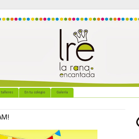
 talleres
En tu colegio
Galería
JAM!