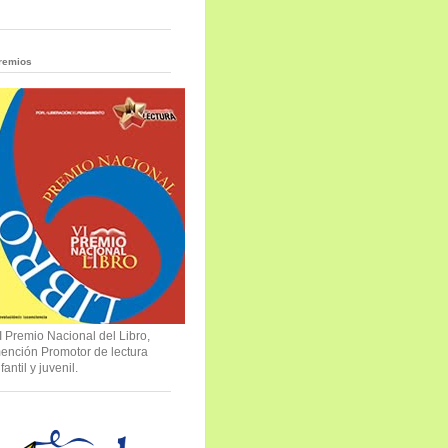
remios
I Premio Nacional del Libro,
ención Promotor de lectura
nfantil y juvenil.