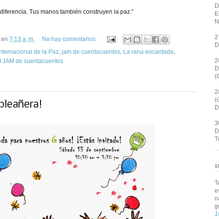
D
iferencia. Tus manos también construyen la paz.”
E
N
2
en
7:13 a. m.
No hay comentarios:
D
Internacional de la Paz
,
jam de cuentacuentos
,
La rana encantada
,
2
I JAM de cuentacuentos
D
(
2
(
pleañera!
D
3
D
T
1
T
e
n
g
1