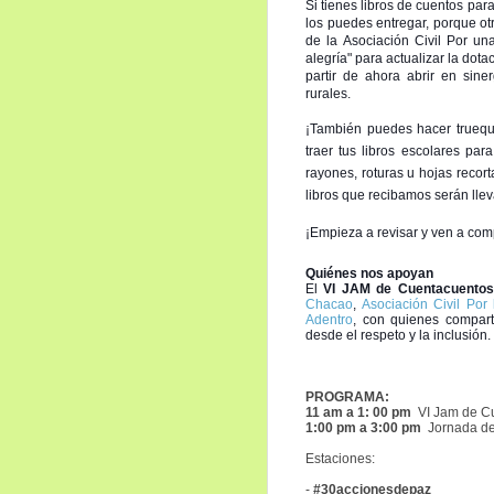
Si tienes libros de cuentos pa
los puedes entregar, porque o
de la Asociación Civil Por u
alegría" para actualizar la dota
partir de ahora abrir en si
rurales.
¡También puedes hacer truequ
traer tus libros escolares pa
rayones, rotu
ras u hojas recor
libros que recibamos serán lle
¡Empieza a revisar y ven a compl
Quiénes nos apoyan
El
VI JAM de Cuentacuentos
Chacao
,
Asociación Civil Por
Adentro
, con quienes compart
desde el respeto y la inclusión.
PROGRAMA:
11 am a 1: 00 pm
VI Jam de C
1:00 pm a 3:00 pm
Jornada de 
Estaciones:
-
#30accionesdepaz