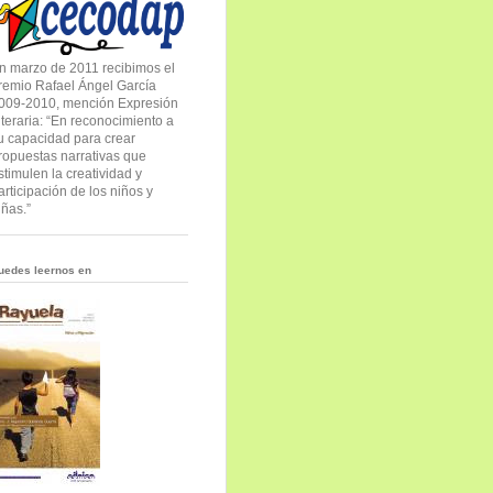
n marzo de 2011 recibimos el
remio Rafael Ángel García
009-2010, mención Expresión
iteraria: “En reconocimiento a
u capacidad para crear
ropuestas narrativas que
stimulen la creatividad y
articipación de los niños y
iñas.”
uedes leernos en