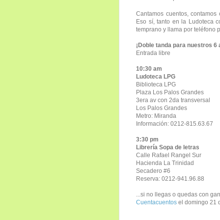
Cantamos cuentos, contamos 
Eso sí, tanto en la Ludoteca c
temprano y llama por teléfono 
¡Doble tanda para nuestros 6 
Entrada libre
10:30 am
Ludoteca LPG
Biblioteca LPG
Plaza Los Palos Grandes
3era av con 2da transversal
Los Palos Grandes
Metro: Miranda
Información: 0212-815.63.67
3:30 pm
Librería Sopa de letras
Calle Rafael Rangel Sur
Hacienda La Trinidad
Secadero #6
Reserva: 0212-941.96.88
...si no llegas o quedas con ga
Cuentacuentos
el domingo 21 d