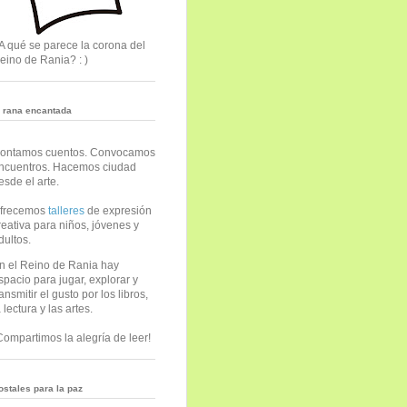
A qué se parece la corona del
eino de Rania? : )
a rana encantada
ontamos cuentos. Convocamos
ncuentros. Hacemos ciudad
esde el arte.
frecemos
talleres
de expresión
reativa para niños, jóvenes y
dultos.
n el Reino de Rania hay
spacio para jugar, explorar y
ransmitir el gusto por los libros,
a lectura y las artes.
Compartimos la alegría de leer!
ostales para la paz