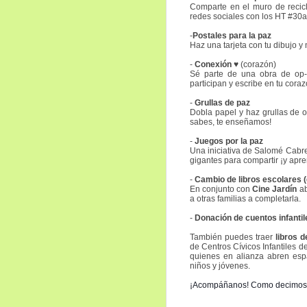
Comparte en el muro de recic
redes sociales con los HT #3
-
Postales para la paz
Haz una tarjeta con tu dibujo 
-
Conexión
♥
(corazón)
Sé parte de una obra de op-ar
participan y escribe en tu coraz
-
Grullas de paz
Dobla papel y haz grullas de o
sabes, te enseñamos!
-
Juegos por la paz
Una iniciativa de Salomé Cabre
gigantes para compartir ¡y apre
-
Cambio de libros escolares 
En conjunto con
Cine Jardín
ab
a otras familias a completarla.
-
Donación de cuentos infantil
También puedes traer
libros 
de Centros Cívicos Infantiles 
quienes en alianza abren espa
niños y jóvenes.
¡Acompáñanos! Como decimos 