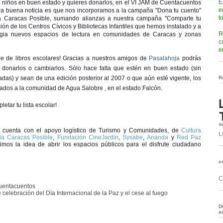
E
ra niños en buen estado y quieres donarlos, en el VI JAM de Cuentacuentos
e
tra buena noticia es que nos incorporamos a la campaña "Dona tu cuento"
t
na Caracas Posible, sumando alianzas a nuestra campaña "Comparte tu
ción de los Centros Cívicos y Bibliotecas Infantiles que hemos instalado y a
R
nergia nuevos espacios de lectura en comunidades de Caracas y zonas
c
e
e de libros escolares!
Gracias a nuestros amigos de
Pasalahoja
podrás
ra donarlos o cambiarlos. Sólo hace falta que estén en buen estado (sin
tadas) y sean de una edición posterior al 2007 o que aún esté vigente, los
R
vados a la comunidad de Agua Salobre , en el estado Falcón.
etar tu lista escolar!
cuenta con el apoyo logístico de Turismo y Comunidades, de
Cultura
L
 la Caracas Posible
,
Fundación CineJardín
,
Sysabe
,
Ananda
y
Red Paz
imos la idea de abrir los espacios públicos para el disfrute ciudadano
c
C
uentacuentos
celebración del Día Internacional de la Paz y el cese al fuego
D
a