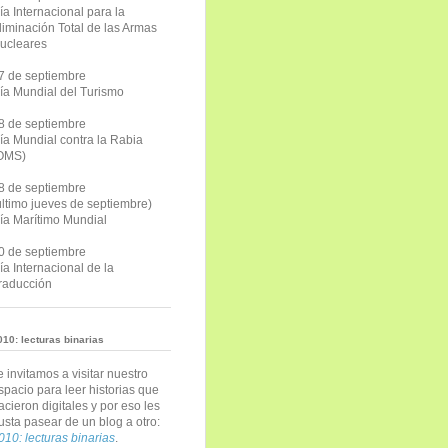
ía Internacional para la
liminación Total de las Armas
ucleares
7 de septiembre
ía Mundial del Turismo
8 de septiembre
ía Mundial contra la Rabia
OMS)
8 de septiembre
último jueves de septiembre)
ía Marítimo Mundial
0 de septiembre
ía Internacional de la
raducción
010: lecturas binarias
e invitamos a visitar nuestro
spacio para leer historias que
acieron digitales y por eso les
usta pasear de un blog a otro:
010: lecturas binarias
.