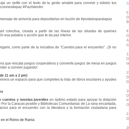
laje un
selfie
con el texto de tu gesto amable para convivir y súbelo tus
S
0accionesdepaz #PazAdentro
5
D
y mensaje de armonía para depositarlas en buzón de #postalesparalapaz
B
t colectiva, creada a partir de las líneas de las siluetas de quienes
8
ón esa palabra o acción que te da paz interior.
D
A
(
rigami, como parte de la iniciativa de “Cuentos para el encuentro”. ¡Si no
1
D
ra que rescata juegos cooperativos y convierte juegos de mesa en juegos
l
nder a convivir jugando!
1
(de 11 am a 2 pm)
D
rimos un espacio para que completes tu lista de libros escolares y ayudes
D
1
es
D
de cuentos y novelas juveniles
en óptimo estado para apoyar la dotación
P
de Por la Caracas posible y Bibliotecas Comunitarias de La rana encantada,
O
cios para el encuentro con la literatura y la formación ciudadana para
2
D
en el Reino de Rania:
2