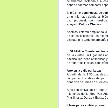
celebramos invitando a nuest
donde podemos compartir espa
El próximo
domingo 21 de sep
en una jornada donde
también 
paz, propuesto por nuestro
apoyado
Cultura Chacao.
Además, estarán ampliando la o
de libros escolares, los miem
disfrutar una tarde de armonía e
El
VI JAM de Cuentacuentos
e
de la ciudad un lugar más am
pacífica, las ideas antibélicas
en todas sus facetas, conectán
Arte en la calle por la paz
A partir de la 1:30 pm, desp
compartas tus ideas de paz: 
donación de libros en buen es
A esta iniciativa de La rana 
miembros de la Red Paz Ade
Plastilinarte, Danzo y Existo, C
Libros para cambiar y donar