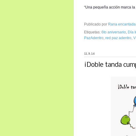
“Una pequeña acción marca la d
Publicado por
Rana encantada
Etiquetas:
6to aniversario
,
Día 
PazAdentro
,
red paz adentro
,
V
11.9.14
¡Doble tanda cum