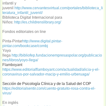
infantil y
juvenil
http://www.cervantesvirtual.com/portales/biblioteca_li
teratura_infantil_juvenil/
Biblioteca Digital Internacional para
Niños:
http://es.childrenslibrary.org/
Fondos editoriales on line
Pinta-Pintar
http://www.digital.pintar-
pintar.com/bookcase/combj
Yoyo
llega
http://bibliofep.fundacionempresaspolar.org/publicacio
nes/libros/yoyo-llega/
Flamboyant 
https://www.editorialflamboyant.com/actualidad/alicia-y-el-
coronavirus-por-salvador-macip-y-emilio-urberuaga/
Sección de Psicología Clínica y de la Salud del COP
https://editorialsentir.com/cuento-gratuito-rosa-contra-el-
virus/
En inglés