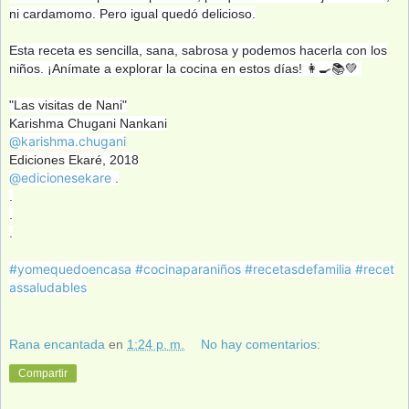
ni cardamomo. Pero igual quedó delicioso.
Esta receta es sencilla, sana, sabrosa y podemos hacerla con los
niños. ¡Anímate a explorar la cocina en estos días! 👩‍🍳📚💚
"Las visitas de Nani"
Karishma Chugani Nankani
@karishma.chugani
Ediciones Ekaré, 2018
@edicionesekare
.
.
.
.
#yomequedoencasa
#cocinaparaniños
#recetasdefamilia
#recet
assaludables
Rana encantada
en
1:24 p. m.
No hay comentarios:
Compartir