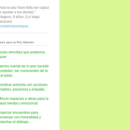
Para la paz hace falta ser capaz
e ayudar a los demás.”
ilagros, 9 años. (
La Vega.
aracas)
postalesparalapaz
deas para tu Paz Adentro
osas sencillas que podemos
acer:
arnos cuenta de lo que sucede
lrededor: ser conscientes de lo
ue pasa.
onstruir armonía con acciones
mables, paciencia y empatía.
frecer espacios e ideas para la
alud mental y emocional.
ropiciar encuentros para
onversar con honestidad y
osechar el diálogo.