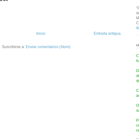
“
d
M
C
#
Inicio
Entrada antigua
I
Suscribirse a:
Enviar comentarios (Atom)
C
h
D
a
q
C
a
O
s
P
c
c