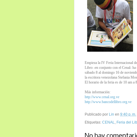
Empieza la IV Feria Internacional d
Libro -en conjunto con el Cenal- ha 
sábado 8 al domingo 16 de noviembre
la escritora venezolana Stefania Mos
El horario de la feria es de 10 am a 
Más información:
http://www.cenal.org.ve
http://www.bancodellibro.org.ve
Publicado por
Lin
en
9:40 p. m.
Etiquetas:
CENAL
,
Feria del Li
No hay comentari