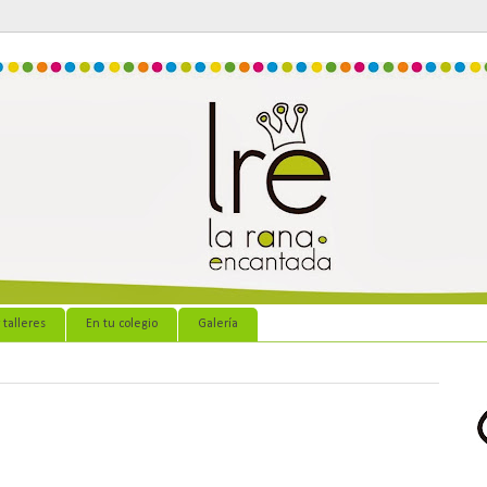
 talleres
En tu colegio
Galería