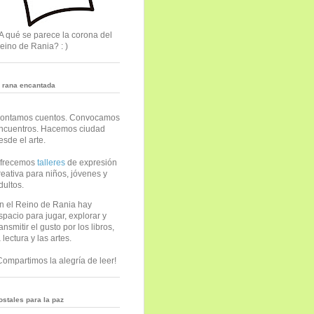
A qué se parece la corona del
eino de Rania? : )
a rana encantada
ontamos cuentos. Convocamos
ncuentros. Hacemos ciudad
esde el arte.
frecemos
talleres
de expresión
reativa para niños, jóvenes y
dultos.
n el Reino de Rania hay
spacio para jugar, explorar y
ransmitir el gusto por los libros,
a lectura y las artes.
Compartimos la alegría de leer!
ostales para la paz