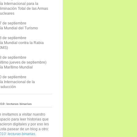
ía Internacional para la
liminación Total de las Armas
ucleares
7 de septiembre
ía Mundial del Turismo
8 de septiembre
ía Mundial contra la Rabia
OMS)
8 de septiembre
último jueves de septiembre)
ía Marítimo Mundial
0 de septiembre
ía Internacional de la
raducción
010: lecturas binarias
e invitamos a visitar nuestro
spacio para leer historias que
acieron digitales y por eso les
usta pasear de un blog a otro:
010: lecturas binarias
.