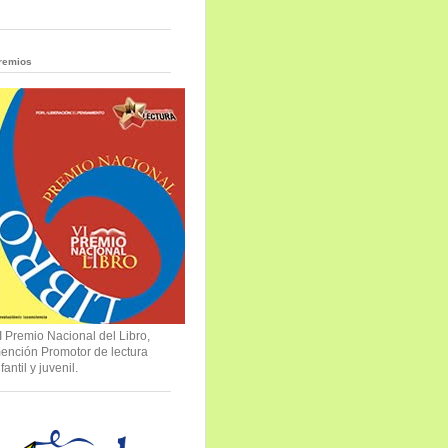
remios
I Premio Nacional del Libro,
ención Promotor de lectura
nfantil y juvenil.