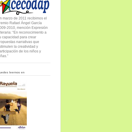
n marzo de 2011 recibimos el
remio Rafael Ángel García
009-2010, mención Expresión
iteraria: “En reconocimiento a
u capacidad para crear
ropuestas narrativas que
stimulen la creatividad y
articipación de los niños y
iñas.”
uedes leernos en