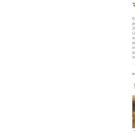
E
p
2
L
s
p
e
p
n
P