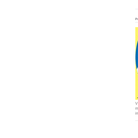
P
V
m
i