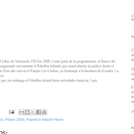
¿
R
l
C
e
d
el Libro de Venezuela, FILVen 2008. Como parte de la programación, el Banco del
organizado nuevamente el Pabellón Infantil; que estará abierto al publico desde el
O
.Este año será en el Parque Los Caobos, en homenaje a la literatura de Ecuador y a
c
ca.
a
8 pm, sin embargo el Pabellón infantil tiene actividades hasta las 5 pm.
E
e
t
l
¡
bro
,
Filven 2008
,
Pabellón Infantil Filven
P
os: