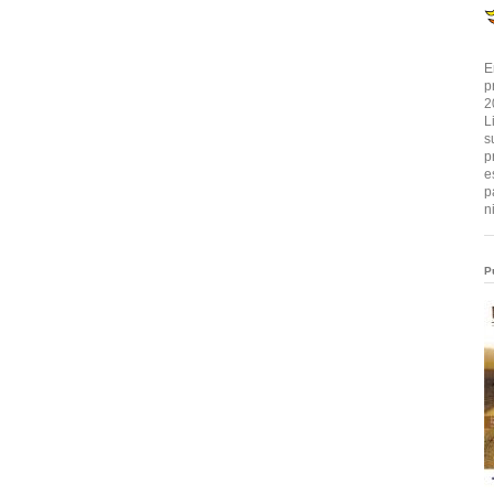
E
p
2
L
s
p
e
p
n
P