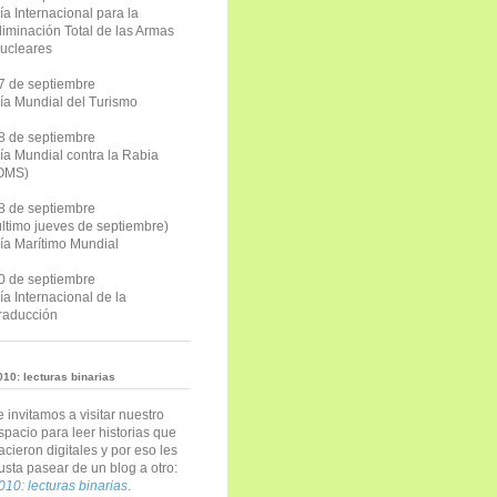
ía Internacional para la
liminación Total de las Armas
ucleares
7 de septiembre
ía Mundial del Turismo
8 de septiembre
ía Mundial contra la Rabia
OMS)
8 de septiembre
último jueves de septiembre)
ía Marítimo Mundial
0 de septiembre
ía Internacional de la
raducción
010: lecturas binarias
e invitamos a visitar nuestro
spacio para leer historias que
acieron digitales y por eso les
usta pasear de un blog a otro:
010: lecturas binarias
.