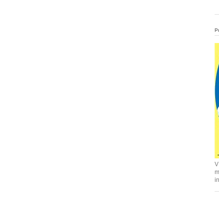
P
V
m
i