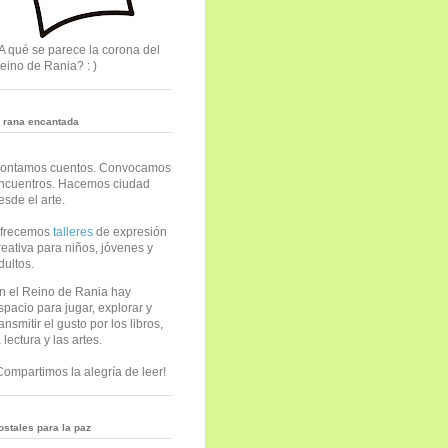
A qué se parece la corona del
eino de Rania? : )
a rana encantada
ontamos cuentos. Convocamos
ncuentros. Hacemos ciudad
esde el arte.
frecemos
talleres
de expresión
reativa para niños, jóvenes y
dultos.
n el Reino de Rania hay
spacio para jugar, explorar y
ransmitir el gusto por los libros,
a lectura y las artes.
Compartimos la alegría de leer!
ostales para la paz