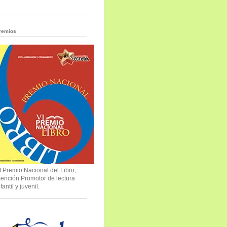
remios
I Premio Nacional del Libro,
ención Promotor de lectura
nfantil y juvenil.