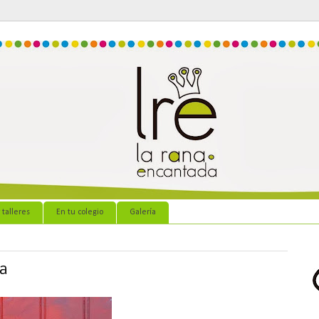
 talleres
En tu colegio
Galería
a