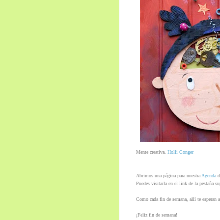
Mente creativa.
Holli Conger
Abrimos una página para nuestra
Agenda
d
Puedes visitarla en el link de la pestaña su
Como cada fin de semana, allí te esperan a
¡Feliz fin de semana!