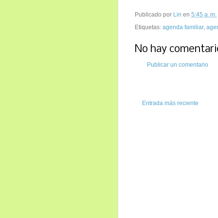
Publicado por
Lin
en
5:45 a. m.
Etiquetas:
agenda familiar
,
age
No hay comentari
Publicar un comentario
Entrada más reciente