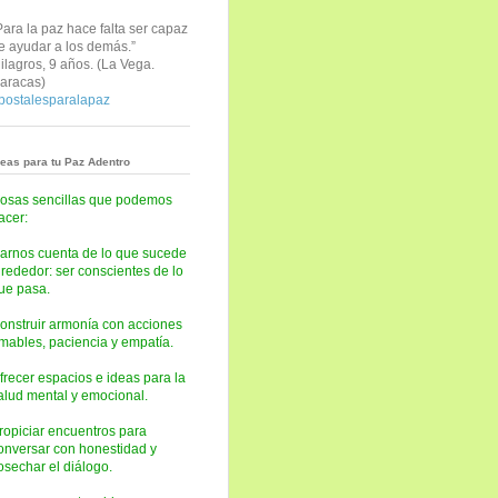
Para la paz hace falta ser capaz
e ayudar a los demás.”
ilagros, 9 años. (
La Vega.
aracas)
postalesparalapaz
deas para tu Paz Adentro
osas sencillas que podemos
acer:
arnos cuenta de lo que sucede
lrededor: ser conscientes de lo
ue pasa.
onstruir armonía con acciones
mables, paciencia y empatía.
frecer espacios e ideas para la
alud mental y emocional.
ropiciar encuentros para
onversar con honestidad y
osechar el diálogo.