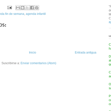
“
d
nda fin de semana
,
agenda infantil
M
C
#
os:
I
C
h
Inicio
Entrada antigua
D
a
Suscribirse a:
Enviar comentarios (Atom)
q
C
a
O
s
P
c
c