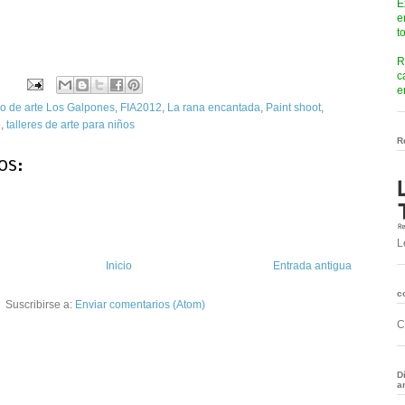
E
e
t
R
c
e
o de arte Los Galpones
,
FIA2012
,
La rana encantada
,
Paint shoot
,
e
,
talleres de arte para niños
R
os:
L
Inicio
Entrada antigua
c
Suscribirse a:
Enviar comentarios (Atom)
C
D
a