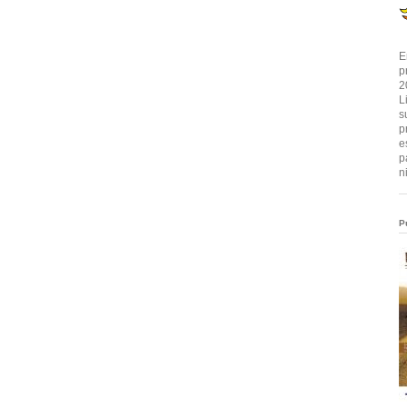
E
p
2
L
s
p
e
p
n
P