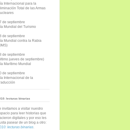
ía Internacional para la
liminación Total de las Armas
ucleares
7 de septiembre
ía Mundial del Turismo
8 de septiembre
ía Mundial contra la Rabia
OMS)
8 de septiembre
último jueves de septiembre)
ía Marítimo Mundial
0 de septiembre
ía Internacional de la
raducción
010: lecturas binarias
e invitamos a visitar nuestro
spacio para leer historias que
acieron digitales y por eso les
usta pasear de un blog a otro:
010: lecturas binarias
.