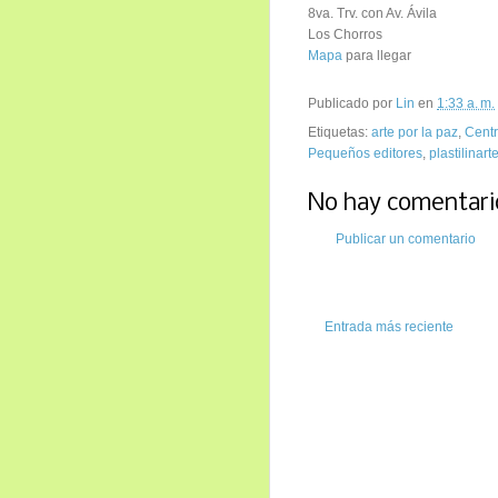
8va. Trv. con Av. Ávila
Los Chorros
Mapa
para llegar
Publicado por
Lin
en
1:33 a. m.
Etiquetas:
arte por la paz
,
Centr
Pequeños editores
,
plastilinart
No hay comentari
Publicar un comentario
Entrada más reciente