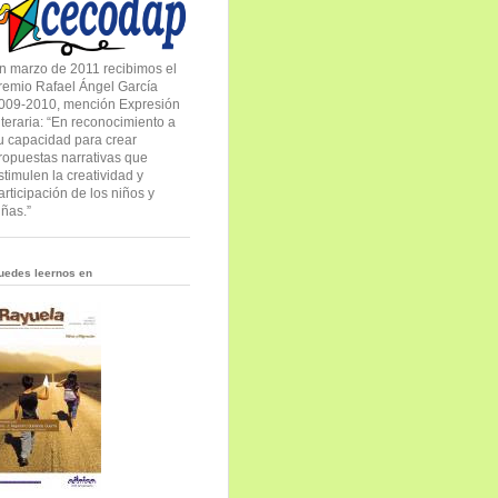
n marzo de 2011 recibimos el
remio Rafael Ángel García
009-2010, mención Expresión
iteraria: “En reconocimiento a
u capacidad para crear
ropuestas narrativas que
stimulen la creatividad y
articipación de los niños y
iñas.”
uedes leernos en