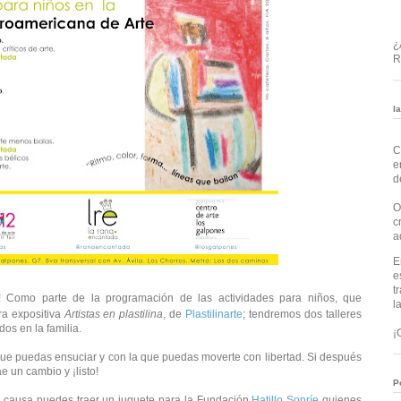
¿
R
l
C
e
d
O
c
a
E
e
t
!
Como parte de la programación de las actividades para niños, que
l
ra expositiva
Artistas en plastilina
, de
Plastilinarte
; tendremos
dos talleres
dos en la familia.
¡
ue puedas ensuciar y con la que puedas moverte con libertad.
Si después
e un cambio y ¡listo!
P
 causa puedes traer un juguete para la Fundación
Hatillo Sonríe
quienes