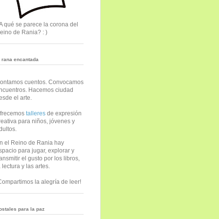
A qué se parece la corona del
eino de Rania? : )
a rana encantada
ontamos cuentos. Convocamos
ncuentros. Hacemos ciudad
esde el arte.
frecemos
talleres
de expresión
reativa para niños, jóvenes y
dultos.
n el Reino de Rania hay
spacio para jugar, explorar y
ransmitir el gusto por los libros,
a lectura y las artes.
Compartimos la alegría de leer!
ostales para la paz