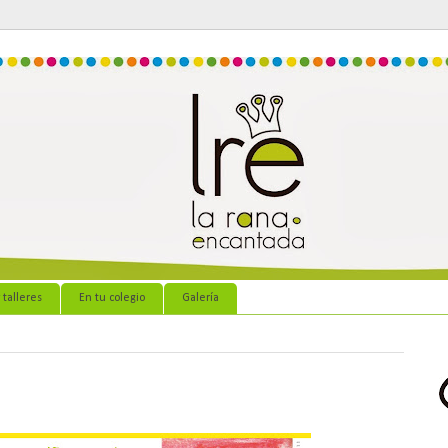
 talleres
En tu colegio
Galería