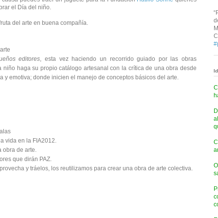
brar el Día del niño.
“
d
fruta del arte en buena compañía.
M
C
#
 arte
ueños editores
, esta vez haciendo un recorrido guiado por las obras
niño haga su propio catálogo artesanal con la crítica de una obra desde
I
ca y emotiva; donde inicien el manejo de conceptos básicos del arte.
C
h
D
a
q
alas
la vida en la FIA2012.
C
na obra de arte.
a
res que dirán PAZ.
O
aprovecha y tráelos, los reutilizamos para crear una obra de arte colectiva.
s
P
c
c