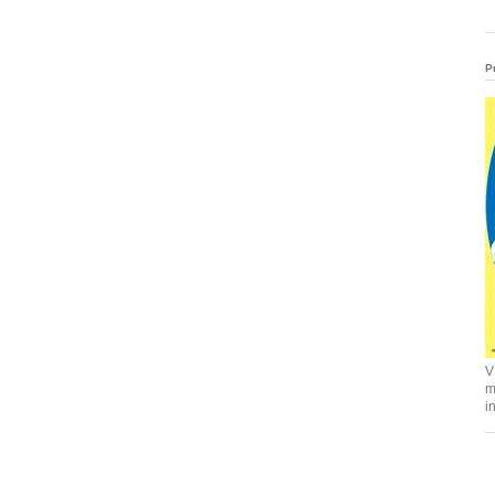
P
V
m
i