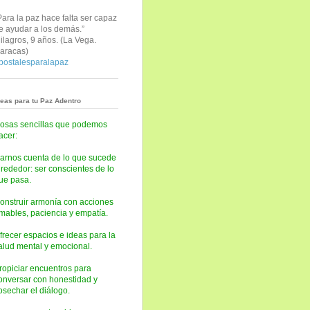
Para la paz hace falta ser capaz
e ayudar a los demás.”
ilagros, 9 años. (
La Vega.
aracas)
postalesparalapaz
deas para tu Paz Adentro
osas sencillas que podemos
acer:
arnos cuenta de lo que sucede
lrededor: ser conscientes de lo
ue pasa.
onstruir armonía con acciones
mables, paciencia y empatía.
frecer espacios e ideas para la
alud mental y emocional.
ropiciar encuentros para
onversar con honestidad y
osechar el diálogo.