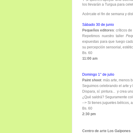
los llevarán a Turgua para cele
Acércate
el fin de semana y dis
Sábado 30 de junio
Pequeños editores
: críticos de
Repetimos nuestro taller
Peq
expuestas para que luego cada 
su percepción sensorial, estéti
Bs. 60
11:00 am
Domingo 1° de julio
Pain
t shoot
: más arte, menos b
Seguimos celebrando el arte y 
Dispara, sí: pintura... y crea u
¿Qué saldrá? Seguramente colo
--> Si tienes juguetes bélicos, 
Bs. 60
2:30 pm
Centro de arte Los Galpones