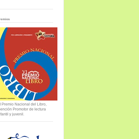
remios
I Premio Nacional del Libro,
ención Promotor de lectura
nfantil y juvenil.