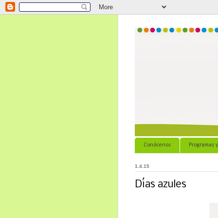
Conócenos
Programas y
1.4.15
Días azules