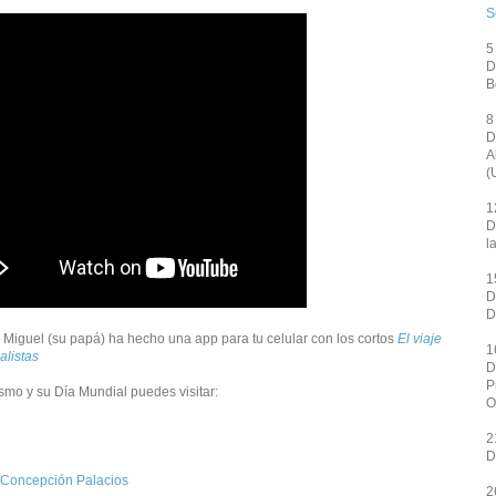
S
5
D
B
8
D
A
(
1
D
l
1
D
D
Miguel (su papá) ha hecho una app para tu celular con los cortos
El viaje
1
listas
D
P
smo y su Día Mundial puedes visitar:
O
2
D
 Concepción Palacios
2