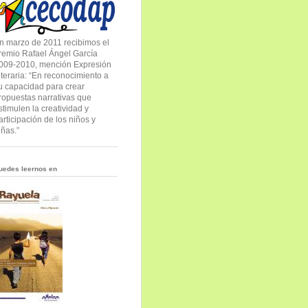
n marzo de 2011 recibimos el
remio Rafael Ángel García
009-2010, mención Expresión
iteraria: “En reconocimiento a
u capacidad para crear
ropuestas narrativas que
stimulen la creatividad y
articipación de los niños y
iñas.”
uedes leernos en