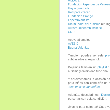
ACLAVE
Fundación Asperger de Venezu
Hay alguien allí
Red para crecer
Fundación Orange
Espectro autista
Día mundial del autismo
(en ing
Autism Research Institute
ONU
Apoyo al empleo:
AVESID
Buena Voluntad
También puedes ver este
pla
subtitulados al español.
Dejamos también un
playlist
qu
autismo y diversidad funcional
Y aprovechamos la ocasión pa
para niños con condición de a
José en su cumpleaños
.
Además, descubrimos
Docto
personas con esta condición.
¡Mucho para celebrar! Cada v