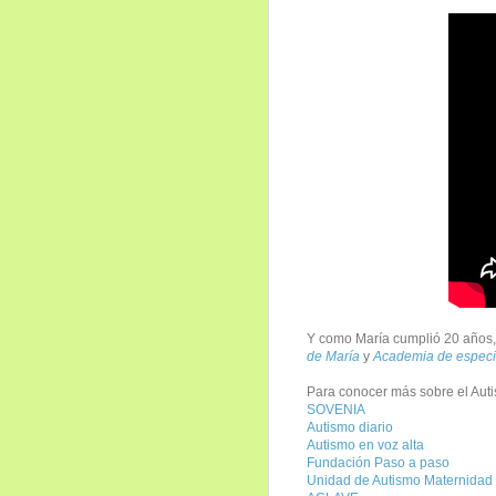
Y como María cumplió 20 años, 
de María
y
Academia de especia
Para conocer más sobre el Auti
SOVENIA
Autismo diario
Autismo en voz alta
Fundación Paso a paso
Unidad de Autismo Maternidad