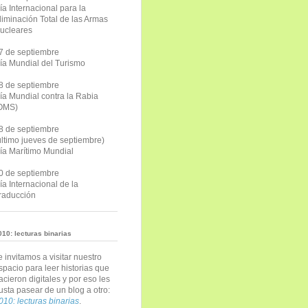
ía Internacional para la
liminación Total de las Armas
ucleares
7 de septiembre
ía Mundial del Turismo
8 de septiembre
ía Mundial contra la Rabia
OMS)
8 de septiembre
último jueves de septiembre)
ía Marítimo Mundial
0 de septiembre
ía Internacional de la
raducción
010: lecturas binarias
e invitamos a visitar nuestro
spacio para leer historias que
acieron digitales y por eso les
usta pasear de un blog a otro:
010: lecturas binarias
.