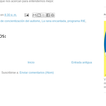
 que nos acercan para entendernos mejor.
P
en
8:30 p. m.
 de concientización del autismo
,
La rana encantada
,
programa RIE
,
os:
Inicio
Entrada antigua
Suscribirse a:
Enviar comentarios (Atom)
V
m
i