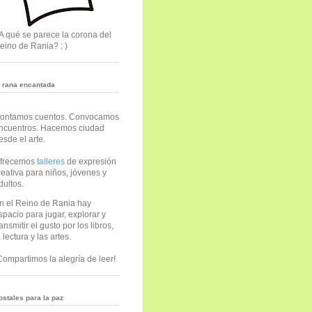
A qué se parece la corona del
eino de Rania? : )
a rana encantada
ontamos cuentos. Convocamos
ncuentros. Hacemos ciudad
esde el arte.
frecemos
talleres
de expresión
reativa para niños, jóvenes y
dultos.
n el Reino de Rania hay
spacio para jugar, explorar y
ransmitir el gusto por los libros,
a lectura y las artes.
Compartimos la alegría de leer!
ostales para la paz