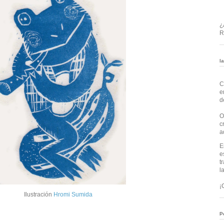
¿
R
l
C
e
d
O
c
a
E
e
t
l
¡
Ilustración
Hromi Sumida
P