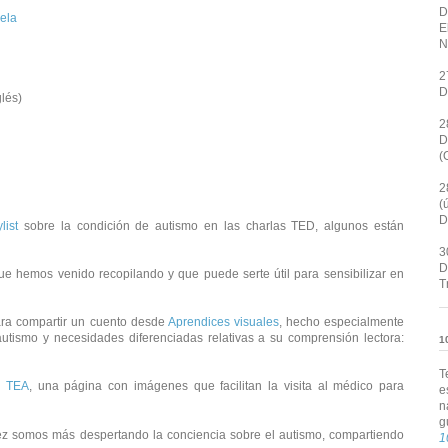
D
ela
E
N
2
D
lés)
2
D
(
2
(
D
ylist
sobre la condición de autismo en las charlas TED, algunos están
3
D
e hemos venido recopilando y que puede serte útil para sensibilizar en
T
ra compartir un cuento desde
Aprendices visuales
, hecho especialmente
utismo y necesidades diferenciadas relativas a su comprensión lectora:
1
T
r TEA
, una página con imágenes que facilitan la visita al médico para
e
n
g
ez somos más despertando la conciencia sobre el autismo, compartiendo
1