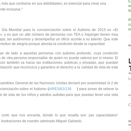
E
, más que centrarse en sus debilidades, es esencial para crear una
e
te inclusiva."
t
R
c
e
l Día Mundial para la concienciación sobre el Autismo de 2015 es «El
o», y es que un alto número de personas con TEA o Asperger tienen muy
jar, ser autónomos y desempeñar un oficio acorde a su talento. Que este
n motivo de alegría porque aborda la condición desde la capacidad.
R
ar de lado a aquellas personas con autismo profundo, cuya condición
 de otra persona responsable de quien no puede valerse por sí mismo. El
ces también va hacia las instituciones, públicas y privadas, que puedan
g
islación que reconozca y garantice el derecho a la calidad de vida de este
L
Asamblea General de las Naciones Unidas declaró por unanimidad el 2 de
cienciación sobre el Autismo
(
A/RES/62/139
)
para poner de relieve la
d de vida de los niños y adultos autistas para que puedan tener una vida
c
C
corto que nos encanta, donde lo que resalta son ¡las capacidades!:
 ilustraciones de nuestro admirado Miguel Gallardo.
D
a