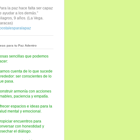
Para la paz hace falta ser capaz
e ayudar a los demás.”
ilagros, 9 años. (
La Vega.
aracas)
postalesparalapaz
deas para tu Paz Adentro
osas sencillas que podemos
acer:
arnos cuenta de lo que sucede
lrededor: ser conscientes de lo
ue pasa.
onstruir armonía con acciones
mables, paciencia y empatía.
frecer espacios e ideas para la
alud mental y emocional.
ropiciar encuentros para
onversar con honestidad y
osechar el diálogo.