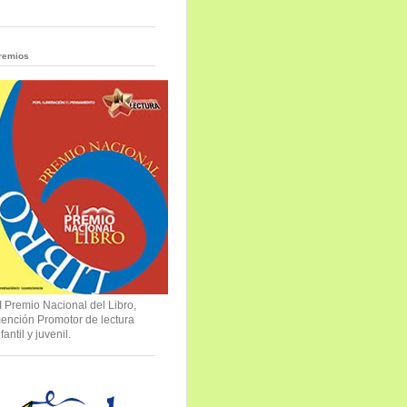
remios
I Premio Nacional del Libro,
ención Promotor de lectura
nfantil y juvenil.