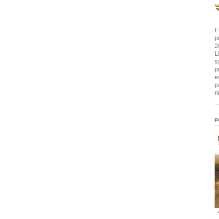
E
p
2
L
s
p
e
p
n
P