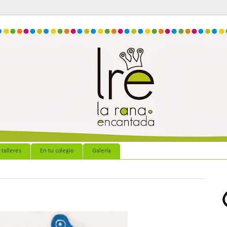
 talleres
En tu colegio
Galería