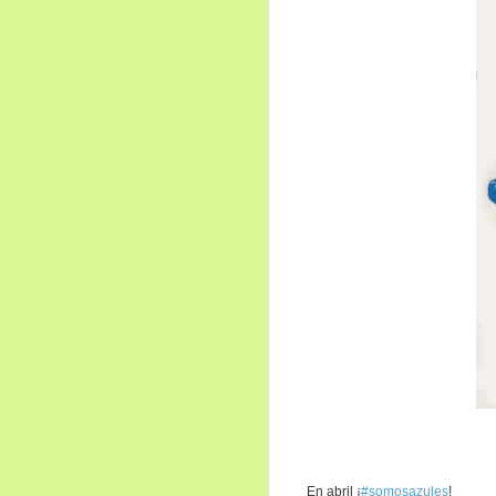
En abril ¡
#somosazules
!