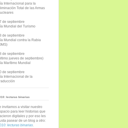
ía Internacional para la
liminación Total de las Armas
ucleares
7 de septiembre
ía Mundial del Turismo
8 de septiembre
ía Mundial contra la Rabia
OMS)
8 de septiembre
último jueves de septiembre)
ía Marítimo Mundial
0 de septiembre
ía Internacional de la
raducción
010: lecturas binarias
e invitamos a visitar nuestro
spacio para leer historias que
acieron digitales y por eso les
usta pasear de un blog a otro:
010: lecturas binarias
.