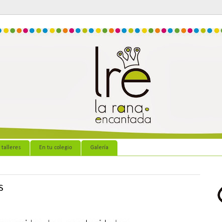
 talleres
En tu colegio
Galería
s