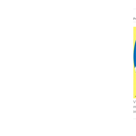
P
V
m
i