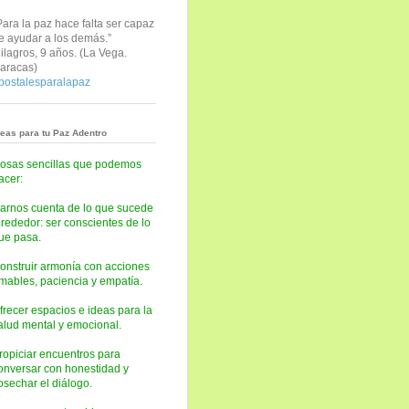
Para la paz hace falta ser capaz
e ayudar a los demás.”
ilagros, 9 años. (
La Vega.
aracas)
postalesparalapaz
deas para tu Paz Adentro
osas sencillas que podemos
acer:
arnos cuenta de lo que sucede
lrededor: ser conscientes de lo
ue pasa.
onstruir armonía con acciones
mables, paciencia y empatía.
frecer espacios e ideas para la
alud mental y emocional.
ropiciar encuentros para
onversar con honestidad y
osechar el diálogo.