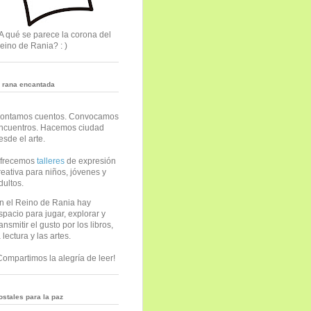
A qué se parece la corona del
eino de Rania? : )
a rana encantada
ontamos cuentos. Convocamos
ncuentros. Hacemos ciudad
esde el arte.
frecemos
talleres
de expresión
reativa para niños, jóvenes y
dultos.
n el Reino de Rania hay
spacio para jugar, explorar y
ransmitir el gusto por los libros,
a lectura y las artes.
Compartimos la alegría de leer!
ostales para la paz