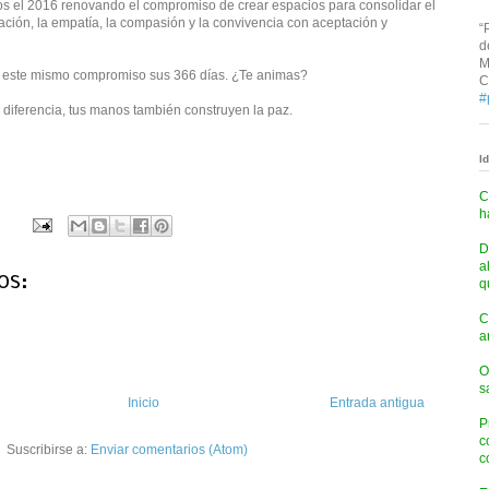
os el 2016 renovando el compromiso de crear espacios para consolidar el
liación, la empatía, la compasión y la convivencia con aceptación y
“
d
M
on este mismo compromiso sus 366 días. ¿Te animas?
C
#
 diferencia, tus manos también construyen la paz.
I
C
h
D
a
os:
q
C
a
O
s
Inicio
Entrada antigua
P
c
Suscribirse a:
Enviar comentarios (Atom)
c