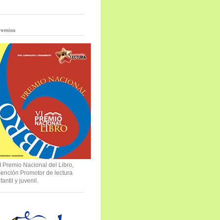
remios
I Premio Nacional del Libro,
ención Promotor de lectura
nfantil y juvenil.