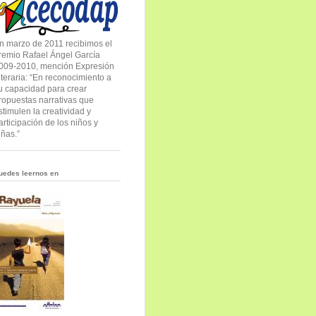
n marzo de 2011 recibimos el
remio Rafael Ángel García
009-2010, mención Expresión
iteraria: “En reconocimiento a
u capacidad para crear
ropuestas narrativas que
stimulen la creatividad y
articipación de los niños y
iñas.”
uedes leernos en