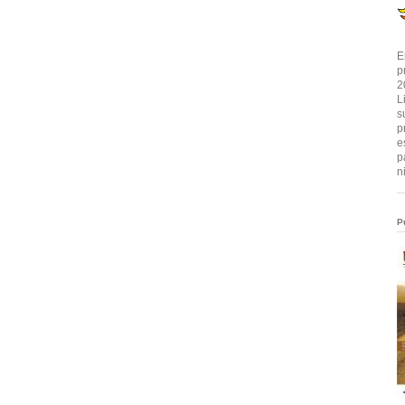
E
p
2
L
s
p
e
p
n
P