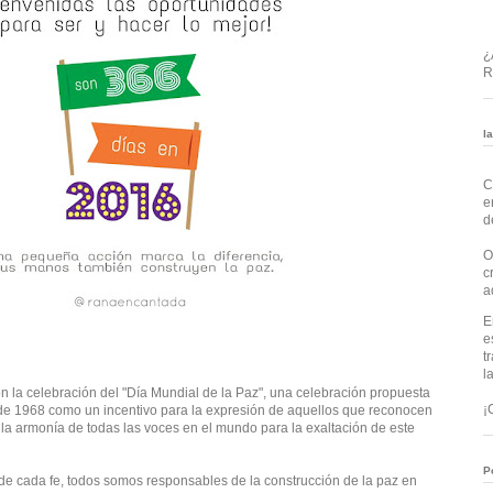
¿
R
l
C
e
d
O
c
a
E
e
t
l
n la celebración del "Día Mundial de la Paz", una celebración propuesta
¡
de 1968 como un incentivo para la expresión de aquellos que reconocen
la armonía de todas las voces en el mundo para la exaltación de este
P
 de cada fe, todos somos responsables de la construcción de la paz en