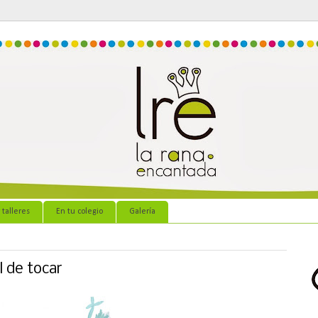
 talleres
En tu colegio
Galería
 de tocar