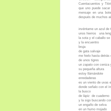
Cuentacuentos y Titir
que uno puede sacar
mensaje en una botel
después de muchos añ
invéntame un azul de 
unos hierros
una leng
la sota y el caballo s
y la encuentro
bruja
de gata salvaje
me hielo hasta detrás d
de unos tigres
un zapato con ceniza y
su pequeña altura
estoy llámándote
enredaderas
es un viento de uvas e
donde señalo con el ín
la busco
de lápiz
de cuaderno
y la sigo buscando con
un engaño de selva
en un humo mojado