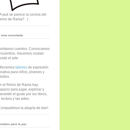
A qué se parece la corona del
eino de Rania? : )
a rana encantada
ontamos cuentos. Convocamos
ncuentros. Hacemos ciudad
esde el arte.
frecemos
talleres
de expresión
reativa para niños, jóvenes y
dultos.
n el Reino de Rania hay
spacio para jugar, explorar y
ransmitir el gusto por los libros,
a lectura y las artes.
Compartimos la alegría de leer!
ostales para la paz