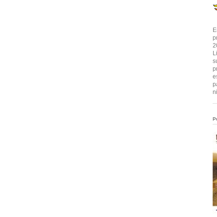
E
p
2
L
s
p
e
p
n
P