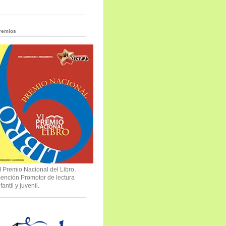
remios
I Premio Nacional del Libro,
ención Promotor de lectura
nfantil y juvenil.