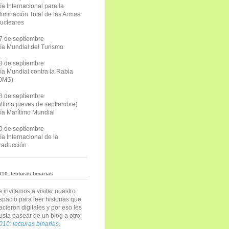
ía Internacional para la
liminación Total de las Armas
ucleares
7 de septiembre
ía Mundial del Turismo
8 de septiembre
ía Mundial contra la Rabia
OMS)
8 de septiembre
último jueves de septiembre)
ía Marítimo Mundial
0 de septiembre
ía Internacional de la
raducción
010: lecturas binarias
e invitamos a visitar nuestro
spacio para leer historias que
acieron digitales y por eso les
usta pasear de un blog a otro:
010: lecturas binarias
.