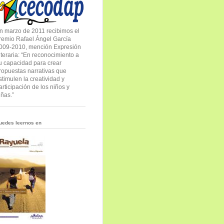
n marzo de 2011 recibimos el
remio Rafael Ángel García
009-2010, mención Expresión
iteraria: “En reconocimiento a
u capacidad para crear
ropuestas narrativas que
stimulen la creatividad y
articipación de los niños y
iñas.”
uedes leernos en