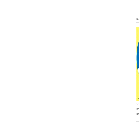
P
V
m
i