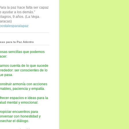
Para la paz hace falta ser capaz
e ayudar a los demás.”
ilagros, 9 años. (
La Vega.
aracas)
postalesparalapaz
deas para tu Paz Adentro
osas sencillas que podemos
acer:
arnos cuenta de lo que sucede
lrededor: ser conscientes de lo
ue pasa.
onstruir armonía con acciones
mables, paciencia y empatía.
frecer espacios e ideas para la
alud mental y emocional.
ropiciar encuentros para
onversar con honestidad y
osechar el diálogo.