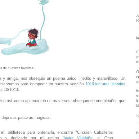
¿
R
l
C
e
d
no de nuestros favoritos.
O
c
a y amiga, nos obsequió un poema único, inédito y maravilloso. Un
a
eservamos para compartir en nuestra sección
1010:lecturas binarias
el 10/10/10.
E
e
 Fue así como aparecieron estos versos, obsequio de cumpleaños que
t
l
¡
n deje sus palabras mágicas:
mi biblioteca para ordenarla, encontré "Circulen Caballeros
P
íado y dedicado por mi amigo
Javier Villafañe
, el Gran