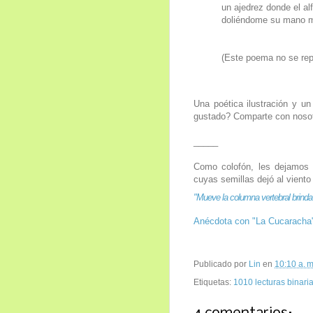
un ajedrez donde el alf
doliéndome su mano m
(Este poema no se rep
Una poética ilustración y u
gustado? Comparte con nosot
_____
Como colofón, les dejamos
cuyas semillas dejó al viento
"Mueve la columna vertebral brin
Anécdota con "La Cucaracha
Publicado por
Lin
en
10:10 a. m
Etiquetas:
1010 lecturas binari