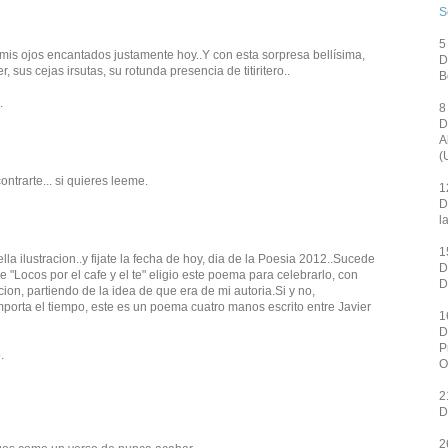
S
5
mis ojos encantados justamente hoy..Y con esta sorpresa bellísima,
D
r, sus cejas irsutas, su rotunda presencia de titiritero..
B
.
8
D
A
(
ntrarte... si quieres leeme.
1
D
l
1
lla ilustracion..y fijate la fecha de hoy, dia de la Poesia 2012..Sucede
D
e "Locos por el cafe y el te" eligio este poema para celebrarlo, con
D
ion, partiendo de la idea de que era de mi autoria.Si y no,
mporta el tiempo, este es un poema cuatro manos escrito entre Javier
1
D
P
.
O
2
D
2