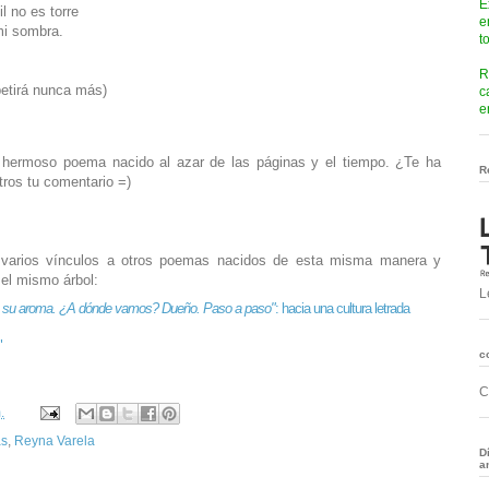
E
il no es torre
e
i sombra.
t
R
etirá nunca más)
c
e
n hermoso poema nacido al azar de las páginas y el tiempo. ¿Te ha
R
ros tu comentario =)
 varios vínculos a otros poemas nacidos de esta misma manera y
 el mismo árbol:
L
da su aroma. ¿A dónde vamos? Dueño. Paso a paso"
: hacia una cultura letrada
"
c
C
.
as
,
Reyna Varela
D
a