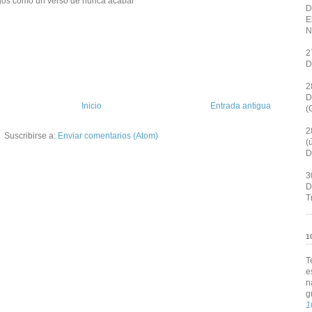
rgos como un verso de nunca acabar
D
E
N
2
D
2
D
Inicio
Entrada antigua
(
2
Suscribirse a:
Enviar comentarios (Atom)
(
D
3
D
T
1
T
e
n
g
1