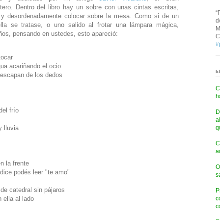
itero. Dentro del libro hay un sobre con unas cintas escritas,
“
 y desordenadamente colocar sobre la mesa. Como si de un
d
la se tratase, o uno salido al frotar una lámpara mágica,
M
os, pensando en ustedes, esto apareció:
C
#
tocar
ua acariñando el ocio
I
e escapan de los dedos
C
h
el frío
D
a
 lluvia
q
C
a
n la frente
O
dice podés leer "te amo"
s
de catedral sin pájaros
P
 ella al lado
c
c