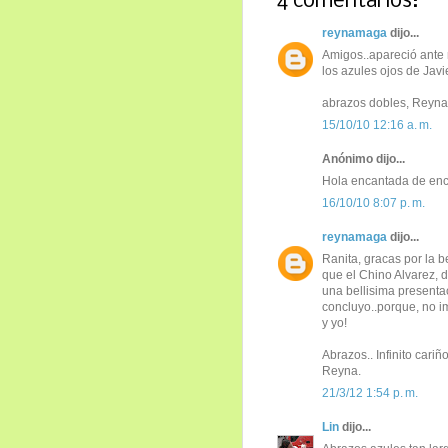
4 comentarios:
reynamaga
dijo...
Amigos..apareció ante 
los azules ojos de Javie
abrazos dobles, Reyna
15/10/10 12:16 a. m.
Anónimo dijo...
Hola encantada de enco
16/10/10 8:07 p. m.
reynamaga
dijo...
Ranita, gracas por la be
que el Chino Alvarez, d
una bellisima presentac
concluyo..porque, no i
y yo!
Abrazos.. Infinito cariño
Reyna.
21/3/12 1:54 p. m.
Lin
dijo...