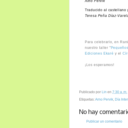
Aino Pervik
Traducido al castellano 
Teresa Peña Díaz-Varel
Para celebrarlo, en Ran
nuestro taller "
Pequeños
Ediciones Ekaré
y el
Cír
¡Los esperamos!
Publicado por
Lin
en
7:30 a. m.
Etiquetas:
Arno Pervik
,
Día Inte
No hay comentari
Publicar un comentario