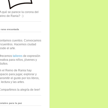
A qué se parece la corona del
eino de Rania? : )
a rana encantada
ontamos cuentos. Convocamos
ncuentros. Hacemos ciudad
esde el arte.
frecemos
talleres
de expresión
reativa para niños, jóvenes y
dultos.
n el Reino de Rania hay
spacio para jugar, explorar y
ransmitir el gusto por los libros,
a lectura y las artes.
Compartimos la alegría de leer!
ostales para la paz