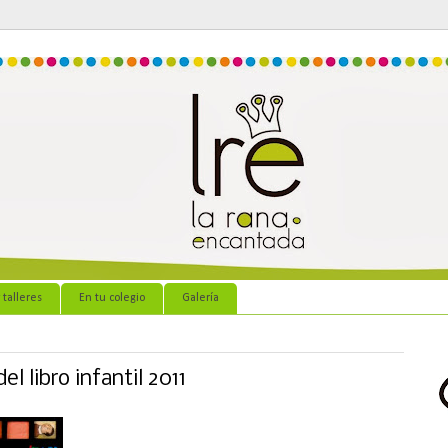
 talleres
En tu colegio
Galería
el libro infantil 2011