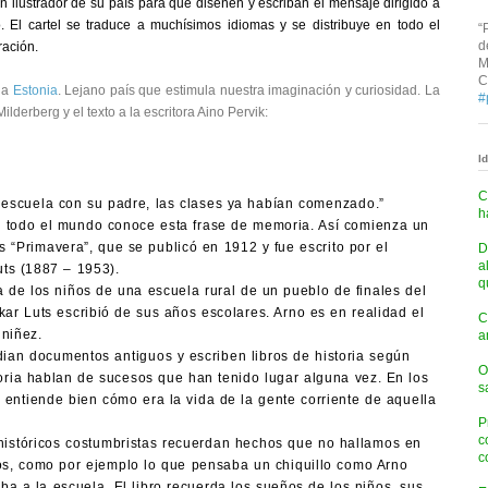
 un ilustrador de su país para que diseñen y escriban el mensaje dirigido a
. El cartel se traduce a muchísimos idiomas y se distribuye en todo el
“
d
ración.
M
C
e a
Estonia
. Lejano país que estimula nuestra imaginación y curiosidad. La
#
ilderberg y el texto a la escritora Aino Pervik:
I
C
 escuela con su padre, las clases ya habían comenzado.”
h
si todo el mundo conoce esta frase de memoria. Así comienza un
o es “Primavera”, que se publicó en 1912 y fue escrito por el
D
a
uts (1887 – 1953).
q
a de los niños de una escuela rural de un pueblo de finales del
kar Luts escribió de sus años escolares. Arno es en realidad el
C
niñez.
a
dian documentos antiguos y escriben libros de historia según
O
toria hablan de sucesos que han tenido lugar alguna vez. En los
s
o entiende bien cómo era la vida de la gente corriente de aquella
P
c
 históricos costumbristas recuerdan hechos que no hallamos en
c
os, como por ejemplo lo que pensaba un chiquillo como Arno
a a la escuela. El libro recuerda los sueños de los niños, sus