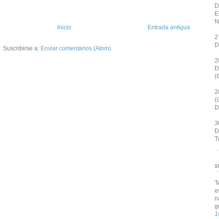
D
E
N
Inicio
Entrada antigua
2
D
Suscribirse a:
Enviar comentarios (Atom)
2
D
(
2
(
D
3
D
T
1
T
e
n
g
1