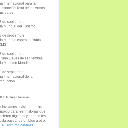
ía Internacional para la
liminación Total de las Armas
ucleares
7 de septiembre
ía Mundial del Turismo
8 de septiembre
ía Mundial contra la Rabia
OMS)
8 de septiembre
último jueves de septiembre)
ía Marítimo Mundial
0 de septiembre
ía Internacional de la
raducción
010: lecturas binarias
e invitamos a visitar nuestro
spacio para leer historias que
acieron digitales y por eso les
usta pasear de un blog a otro:
010: lecturas binarias
.