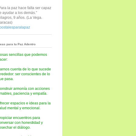
Para la paz hace falta ser capaz
e ayudar a los demás.”
ilagros, 9 años. (
La Vega.
aracas)
postalesparalapaz
deas para tu Paz Adentro
osas sencillas que podemos
acer:
arnos cuenta de lo que sucede
lrededor: ser conscientes de lo
ue pasa.
onstruir armonía con acciones
mables, paciencia y empatía.
frecer espacios e ideas para la
alud mental y emocional.
ropiciar encuentros para
onversar con honestidad y
osechar el diálogo.