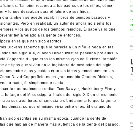
E
 aficiones. También recuerda a los padres de los niños, cómo
e
t
er y lo que deseaban para el futuro de sus hijos.
 día también se puede escribir libros de tiempos pasados y
R
ionantes. Pero en realidad, un autor de ahora no siente los
c
 temores y los gustos de los tiempos remotos. Él sabe ya lo que
e
orvenir tenía velado a la gente de entonces.
época en la que han sido escritos.
R
les Dickens sabemos qué le parecía a un niño la veda en las
iados del siglo XIX, cuando Oliver Twist se paseaba por ellas. A
avid Copperfield –que eran los mismos ojos de Dickens- también
e de tipos que vivían en la Inglaterra de mediados del siglo
aciones entre ellos y cuáles eran las ideas y emociones en las
Como David Copperfield es en gran medida Charles Dickens,
L
nventar nada; él simplemente sabía.
nocer lo que realmente sentían Tom Sawyer, Huckleberry Finn y
a lo largo del Mississippi a finales del siglo XIX en el momento
c
rraba sus aventuras: él conocía profundamente lo que la gente
los demás, porque él mismo vivía entre ellos. Él era uno de
C
e han sido escritas en su misma época, cuando la gente de
D
 las que hablan de manera más auténtica de la gente del pasado.
a