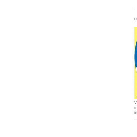
P
V
m
i