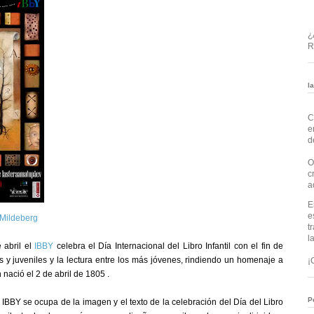
¿
R
l
C
e
d
O
c
a
E
e
 Mildeberg
t
l
 abril el
IBBY
celebra el Día Internacional del Libro Infantil con el fin de
es y juveniles y la lectura entre los más jóvenes, rindiendo un homenaje a
¡
n nació el 2 de abril de 1805
.
P
BBY se ocupa de la imagen y el texto de la celebración del Día del Libro