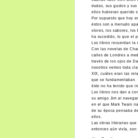
dudas, sus gustos y sus
ellos hubieran querido s
Por supuesto que hoy en
éstos son a menudo apas
olores, los sabores, los
ha sucedido, lo que el p
Los libros recuerdan la 
Con las novelas de Char
calles de Londres a med
través de los ojos de D
nosotros vemos toda clas
XIX, cuáles eran las rel
que se fundamentaban. 
éste no ha tenido que i
Los libros nos dan a co
su amigo Jim al navegar 
en el que Mark Twain na
de su época pensaba de 
ellos.
Las obras literarias qu
entonces aún vivía, son