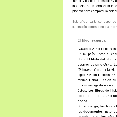
Infantil y escoge un escritor y
los lectores en todo el mundo
planeta para compartir la celeb
Este año el cartel correspond
ilustración correspondió a Jüri M
El libro recuerda
“Cuando Arno llegó a la
En mi país, Estonia, ca
libro. El título del libr
escritor estonio Oskar L
“Primavera” narra la vid
siglo XIX en Estonia. Os
mismo Oskar Luts en su 
Los investigadores estu
éstos. Los libros de his
libros de historia uno n
época.
Sin embargo, los libros
los documentos históric
cuando hace cien años ib