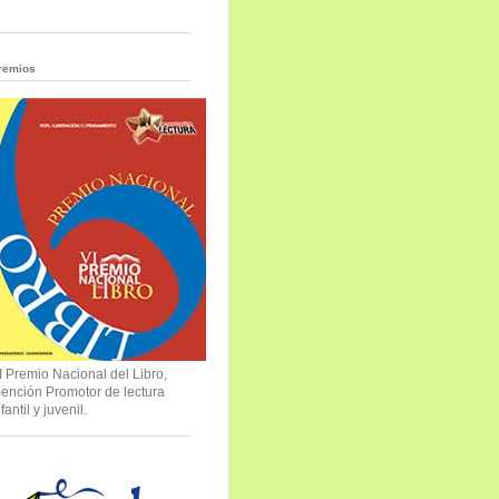
remios
I Premio Nacional del Libro,
ención Promotor de lectura
nfantil y juvenil.