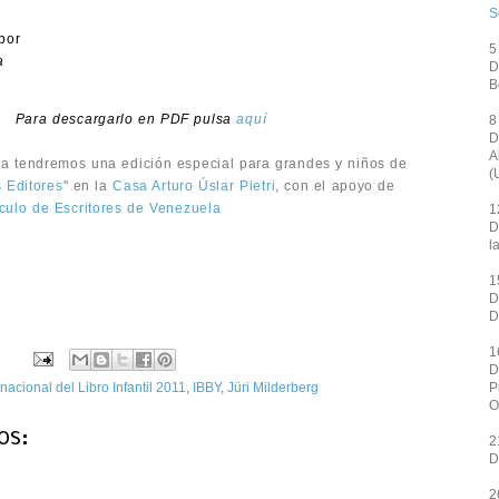
S
por
5
a
D
B
Para descargarlo en PDF pulsa
aquí
8
D
A
ia tendremos una edición especial para grandes y niños de
(
 Editores
" en la
Casa Arturo Úslar Pietri
, con el apoyo de
culo de Escritores de Venezuela
1
D
l
1
D
D
1
D
rnacional del Libro Infantil 2011
,
IBBY
,
Jüri Milderberg
P
O
os:
2
D
2