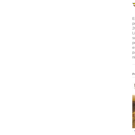
E
p
2
L
s
p
e
p
n
P