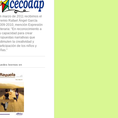
n marzo de 2011 recibimos el
remio Rafael Ángel García
009-2010, mención Expresión
iteraria: “En reconocimiento a
u capacidad para crear
ropuestas narrativas que
stimulen la creatividad y
articipación de los niños y
iñas.”
uedes leernos en