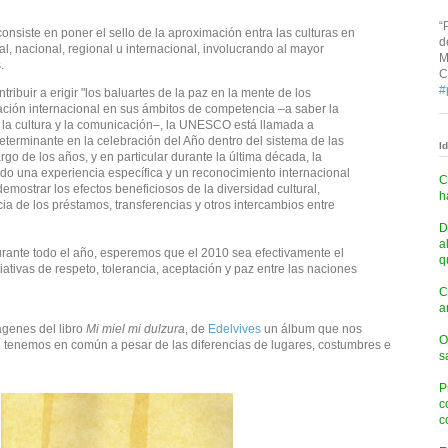
“
consiste en poner el sello de la aproximación entra las culturas en
d
cal, nacional, regional u internacional, involucrando al mayor
M
.
C
#
ibuir a erigir "los baluartes de la paz en la mente de los
ción internacional en sus ámbitos de competencia –a saber la
, la cultura y la comunicación–, la UNESCO está llamada a
erminante en la celebración del Año dentro del sistema de las
I
rgo de los años, y en particular durante la última década, la
do una experiencia específica y un reconocimiento internacional
C
emostrar los efectos beneficiosos de la diversidad cultural,
h
ia de los préstamos, transferencias y otros intercambios entre
D
a
rante todo el año, esperemos que el 2010 sea efectivamente el
q
iativas de respeto, tolerancia, aceptación y paz entre las naciones
C
a
ágenes del libro
Mi miel mi dulzura
, de
Edelvives
un álbum que nos
O
 tenemos en común a pesar de las diferencias de lugares, costumbres e
s
P
c
c