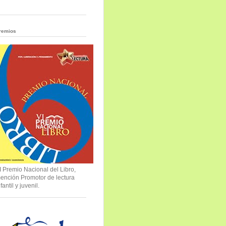
remios
I Premio Nacional del Libro,
ención Promotor de lectura
nfantil y juvenil.