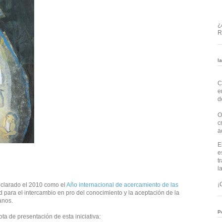
¿
R
l
C
e
d
O
c
a
E
e
t
l
¡
clarado el 2010 como el
Año internacional de acercamiento de las
 para el intercambio en pro del conocimiento y la aceptación de la
anos.
P
a de presentación de esta iniciativa: