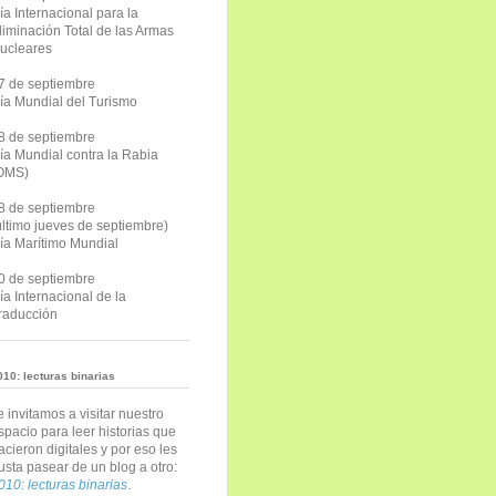
ía Internacional para la
liminación Total de las Armas
ucleares
7 de septiembre
ía Mundial del Turismo
8 de septiembre
ía Mundial contra la Rabia
OMS)
8 de septiembre
último jueves de septiembre)
ía Marítimo Mundial
0 de septiembre
ía Internacional de la
raducción
010: lecturas binarias
e invitamos a visitar nuestro
spacio para leer historias que
acieron digitales y por eso les
usta pasear de un blog a otro:
010: lecturas binarias
.