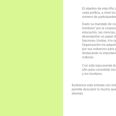
El objetivo de este Año 
cada política, a nivel lo
número de participantes
Dado su mandato de contr
hombres" por la coopera
educación, las ciencias
desempeñar un papel det
Naciones Unidas. A lo la
Organización ha adquiri
por sus esfuerzos para d
destacando la importanc
culturas.
Con esta lupa puesta du
año para consolidar inic
y los hombres.
Ilustramos esta entrada con im
permite descubrir lo mucho que
idiomas.