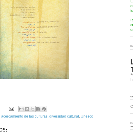
E
e
t
R
c
e
R
L
c
C
l acercamiento de las culturas
,
diversidad cultural
,
Unesco
D
a
os: