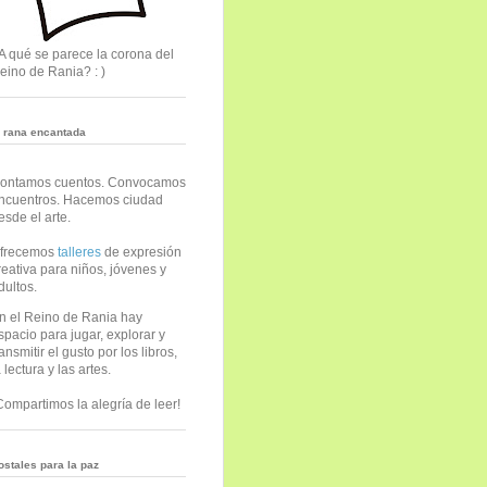
A qué se parece la corona del
eino de Rania? : )
a rana encantada
ontamos cuentos. Convocamos
ncuentros. Hacemos ciudad
esde el arte.
frecemos
talleres
de expresión
reativa para niños, jóvenes y
dultos.
n el Reino de Rania hay
spacio para jugar, explorar y
ransmitir el gusto por los libros,
a lectura y las artes.
Compartimos la alegría de leer!
ostales para la paz