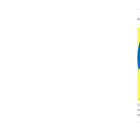
P
V
m
i