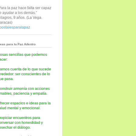
Para la paz hace falta ser capaz
e ayudar a los demás.”
ilagros, 9 años. (
La Vega.
aracas)
postalesparalapaz
deas para tu Paz Adentro
osas sencillas que podemos
acer:
arnos cuenta de lo que sucede
lrededor: ser conscientes de lo
ue pasa.
onstruir armonía con acciones
mables, paciencia y empatía.
frecer espacios e ideas para la
alud mental y emocional.
ropiciar encuentros para
onversar con honestidad y
osechar el diálogo.