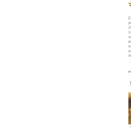
E
p
2
L
s
p
e
p
n
P