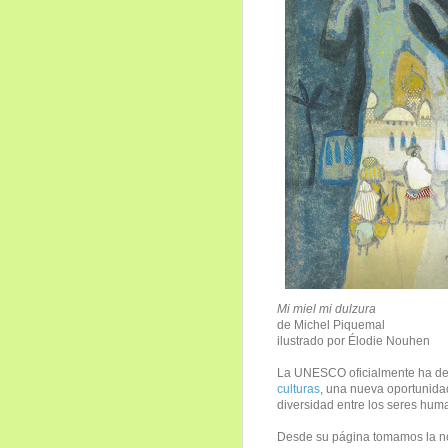
Mi miel mi dulzura
de Michel Piquemal
ilustrado por Élodie Nouhen
La UNESCO oficialmente ha de
culturas
, una nueva oportunidad
diversidad entre los seres hum
Desde su página tomamos la not