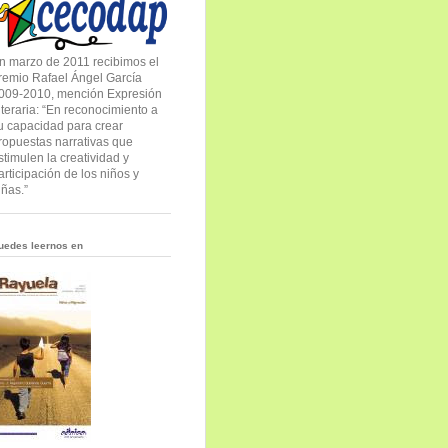
n marzo de 2011 recibimos el
remio Rafael Ángel García
009-2010, mención Expresión
iteraria: “En reconocimiento a
u capacidad para crear
ropuestas narrativas que
stimulen la creatividad y
articipación de los niños y
iñas.”
uedes leernos en