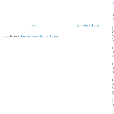
S
5
D
B
Inicio
Entrada antigua
8
D
A
Suscribirse a:
Enviar comentarios (Atom)
(
1
D
l
1
D
D
1
D
P
O
2
D
2