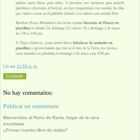
adultos hasta libros para niños. A nosotros nos invitaron para ponerle
plastilina y diversión al festival, así que compartimos con ustedes los días
que vamos a estar en el pabellón infantil. Los talleres son entrada libre.
Random House Mondadori
los invita a pintar
historias de Disney en
plastilina
el sábado 24, domingo 25, viernes 30 y domingo 2 de mayo,
de 2:00 a 3:00 pm.
Y
Playco Editores
, como tienen libros
fabulosos de animales en
plastilina
y aprovechando que éste es el mes de la Tierra, los invita a
crear animales en plastilina el domingo 2 de mayo a las 4:00 pm.
Lin
en
11:50 a. m.
Compartir
No hay comentarios:
Publicar un comentario
Bienvenidos al Reino de Rania, hogar de la rana
encantada.
¿Firmas nuestro libro de visitas?