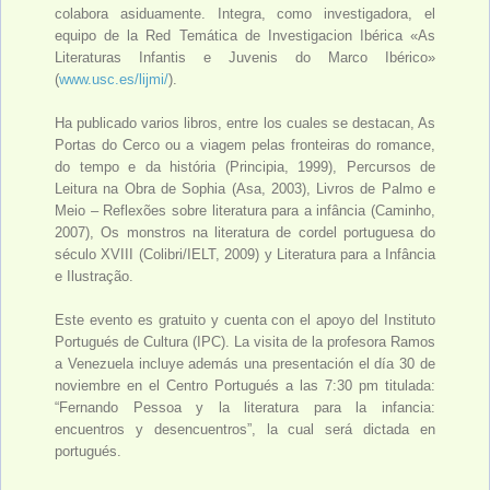
colabora asiduamente. Integra, como investigadora, el
equipo de la Red Temática de Investigacion Ibérica «As
Literaturas Infantis e Juvenis do Marco Ibérico»
(
www.usc.es/lijmi/
).
Ha publicado varios libros, entre los cuales se destacan, As
Portas do Cerco ou a viagem pelas fronteiras do romance,
do tempo e da história (Principia, 1999), Percursos de
Leitura na Obra de Sophia (Asa, 2003), Livros de Palmo e
Meio – Reflexões sobre literatura para a infância (Caminho,
2007), Os monstros na literatura de cordel portuguesa do
século XVIII (Colibri/IELT, 2009) y Literatura para a Infância
e Ilustração.
Este evento es gratuito y cuenta con el apoyo del Instituto
Portugués de Cultura (IPC). La visita de la profesora Ramos
a Venezuela incluye además una presentación el día 30 de
noviembre en el Centro Portugués a las 7:30 pm titulada:
“Fernando Pessoa y la literatura para la infancia:
encuentros y desencuentros”, la cual será dictada en
portugués.