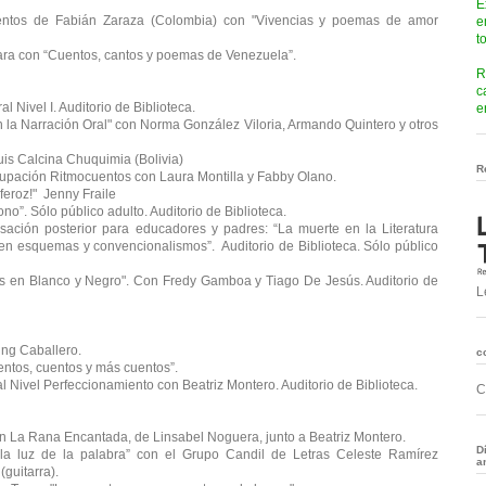
E
entos de Fabián Zaraza (Colombia) con "Vivencias y poemas de amor
e
t
ara con “Cuentos, cantos y poemas de Venezuela”.
R
c
l Nivel I. Auditorio de Biblioteca.
e
 la Narración Oral" con Norma González Viloria, Armando Quintero y otros
uis Calcina Chuquimia (Bolivia)
R
rupación Ritmocuentos con Laura Montilla y Fabby Olano.
 feroz!" Jenny Fraile
o”. Sólo público adulto. Auditorio de Biblioteca.
ación posterior para educadores y padres: “La muerte en la Literatura
pen esquemas y convencionalismos”. Auditorio de Biblioteca. Sólo público
s en Blanco y Negro". Con Fredy Gamboa y Tiago De Jesús. Auditorio de
L
ng Caballero.
c
ntos, cuentos y más cuentos”.
l Nivel Perfeccionamiento con Beatriz Montero. Auditorio de Biblioteca.
C
 La Rana Encantada, de Linsabel Noguera, junto a Beatriz Montero.
D
la luz de la palabra” con el Grupo Candil de Letras Celeste Ramírez
a
(guitarra).