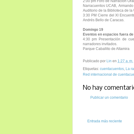
2:00 pm Foro de Narración Ora
Narracuentos UCAB, Armando Q
Auditorio de la Biblioteca de la
3:30 PM Cierre del XI Encuentr
Andrés Bello de Caracas.
Domingo 19
E
ventos en espacios fuera d
4:30 pm Presentación de cu
narradores invitados.
Parque Caballito de Altamira
Publicado por
Lin
en
1:27 a. m.
Etiquetas:
cuentacuentos
,
La r
Red internacional de cuentacu
No hay comentari
Publicar un comentario
Entrada más reciente