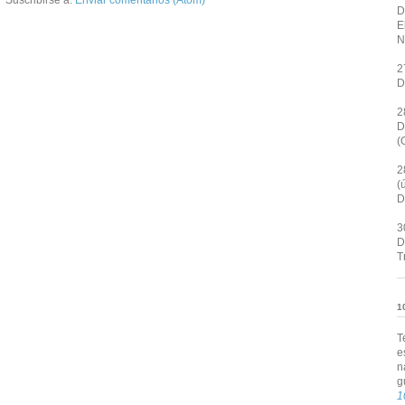
D
E
N
2
D
2
D
(
2
(
D
3
D
T
1
T
e
n
g
1