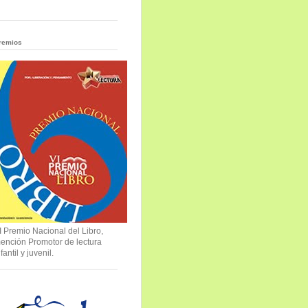
remios
I Premio Nacional del Libro,
ención Promotor de lectura
nfantil y juvenil.