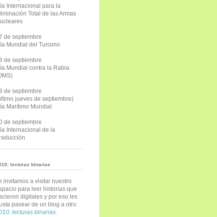
ía Internacional para la
liminación Total de las Armas
ucleares
7 de septiembre
ía Mundial del Turismo
8 de septiembre
ía Mundial contra la Rabia
OMS)
8 de septiembre
último jueves de septiembre)
ía Marítimo Mundial
0 de septiembre
ía Internacional de la
raducción
010: lecturas binarias
e invitamos a visitar nuestro
spacio para leer historias que
acieron digitales y por eso les
usta pasear de un blog a otro:
010: lecturas binarias
.