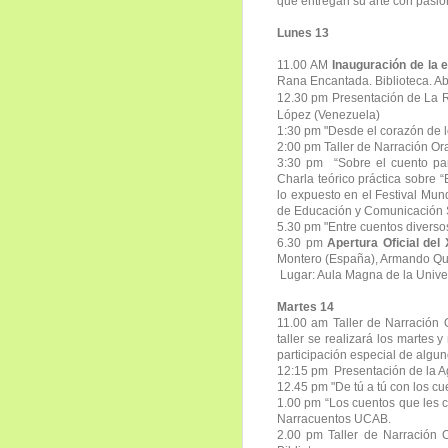
que entregan su arte con pasión
L
unes 13
11.00 AM
Inauguración de la 
Rana Encantada. Biblioteca. Ab
12.30 pm Presentación de La
López (Venezuela)
1:30 pm "Desde el corazón de 
2:00 pm Taller de Narración Ora
3:30 pm “Sobre el cuento pa
Charla teórico práctica sobre 
lo expuesto en el Festival Mun
de Educación y Comunicación S
5.30 pm "Entre cuentos diverso
6.30 pm
Apertura Oficial del
Montero (España), Armando Qui
Lugar: Aula Magna de la Univer
Martes 14
11.00 am Taller de Narración O
taller se realizará los martes
participación especial de algun
12:15 pm Presentación de la A
12.45 pm "De tú a tú con los cu
1.00 pm “Los cuentos que les c
Narracuentos UCAB.
2.00 pm Taller de Narración O