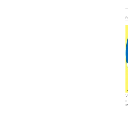
P
V
m
i