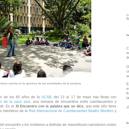
¿
R
l
C
e
d
O
c
a
ontero cuenta en la apertura de las actividades de la semana
E
e
t
ón de los 60 años de la
UCAB
,
d
el 13 al 17 de mayo
hay fiesta con
l
s de la vaca azul
,
una semana de encuentros entre cuentacuentos y
ntil. Es el
XI Encuentro con la palabra que se dice
, que este año tiene
¡
os miembros de la
Red Internacional de Cuentacuentos
Beatriz Montero
y
P
l encuentro y los invitamos a disfrutar de maravillosos narradores orales