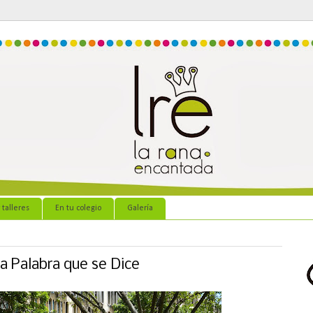
 talleres
En tu colegio
Galería
la Palabra que se Dice