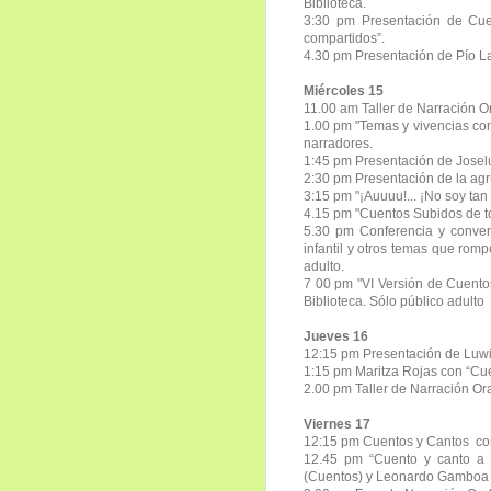
Biblioteca.
3:30 pm
Presentación de Cu
compartidos”.
4.30 pm Presentación de Pío L
Miércoles 15
11.00 am Taller de Narración Ora
1.00 pm "Temas y vivencias con
narradores.
1:45 pm Presentación de Josel
2:30 pm Presentación de la ag
3:15 pm "¡Auuuu!... ¡No soy tan
4.15 pm "Cuentos Subidos de ton
5.30 pm Conferencia y convers
infantil y otros temas que rom
adulto.
7 00 pm "VI Versión de Cuento
Biblioteca. Sólo público adulto
Jueves 16
12:15 pm Presentación de Luwi
1:15 pm Maritza Rojas con “Cue
2.00 pm Taller de Narración Ora
Viernes 17
12:15 pm Cuentos y Cantos con
12.45 pm “Cuento y canto a 
(Cuentos) y Leonardo Gamboa 