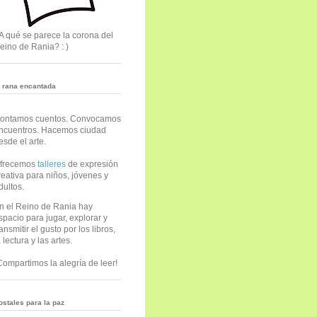
A qué se parece la corona del
eino de Rania? : )
a rana encantada
ontamos cuentos. Convocamos
ncuentros. Hacemos ciudad
esde el arte.
frecemos
talleres
de expresión
reativa para niños, jóvenes y
dultos.
n el Reino de Rania hay
spacio para jugar, explorar y
ransmitir el gusto por los libros,
a lectura y las artes.
Compartimos la alegría de leer!
ostales para la paz