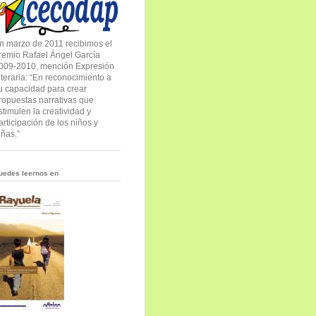
n marzo de 2011 recibimos el
remio Rafael Ángel García
009-2010, mención Expresión
iteraria: “En reconocimiento a
u capacidad para crear
ropuestas narrativas que
stimulen la creatividad y
articipación de los niños y
iñas.”
uedes leernos en