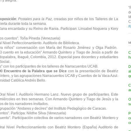
 y alegría.
“
d
M
exposición
:
Postales para la Paz,
creadas por niños de los Talleres de La
C
ierta durante toda la semana.
#
 Rana encantada
y su Reino de Rania.
Participan: Linsabel Noguera y Kery
los cuentos”. Toña Pineda (Venezuela)
l Nivel Perfeccionamiento. Auditorio de Biblioteca.
I
ra niños” conversación con María del Rosario Jiménez y Olga Padrón.
“El cuento en la educación” Armando Quintero y Tiago de Jesús a partir de
C
dopalabra, Ibagué, Colombia, 2012. Especial para docentes y estudiantes
h
ocial.
s" con los participantes de los talleres de Narracuentos UCAB.
D
 XI Encuentro de la Palabra que se Dice
con la presentación de Beatriz
a
ntero, y las agrupaciones Narracuentos UCAB y Cuentos de la Vaca Azul.
q
sidad Católica Andrés Bello.
C
a
ral Nivel I. Auditorio Hermano Lanz. Nuevo grupo de participantes. Este
 y miércoles en tres semanas. Con Armando Quintero y Tiago de Jesús y la
O
os de los narradores invitados.
s
grupación “Andares y decires” del Instituto Pedagógico de Caracas.
entos”. Participa: Nildhe Silva (Venezuela)
P
uento”. Participación colectiva de varios narradores con Beatriz Montero y
c
c
ral Nivel Perfeccionamiento con Beatriz Montero (España) Auditorio de