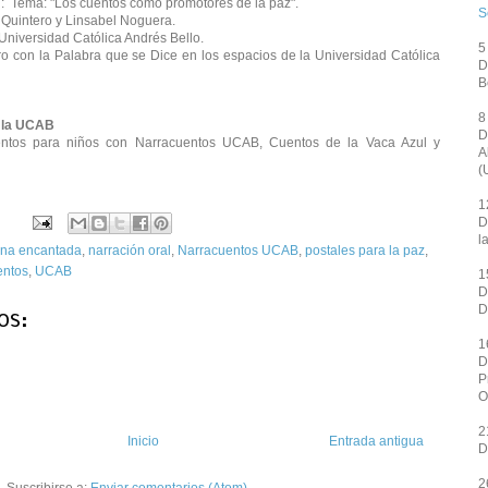
l: Tema: "Los cuentos como promotores de la paz".
S
uintero y Linsabel Noguera.
 Universidad Católica Andrés Bello.
5
o con la Palabra que se Dice en los espacios de la Universidad Católica
D
B
8
e la UCAB
D
entos para niños
con Narracuentos UCAB, Cuentos de la Vaca Azul y
A
(
1
D
l
ana encantada
,
narración oral
,
Narracuentos UCAB
,
postales para la paz
,
entos
,
UCAB
1
D
D
os:
1
D
P
O
2
Inicio
Entrada antigua
D
2
Suscribirse a:
Enviar comentarios (Atom)