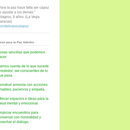
Para la paz hace falta ser capaz
e ayudar a los demás.”
ilagros, 9 años. (
La Vega.
aracas)
postalesparalapaz
deas para tu Paz Adentro
osas sencillas que podemos
acer:
arnos cuenta de lo que sucede
lrededor: ser conscientes de lo
ue pasa.
onstruir armonía con acciones
mables, paciencia y empatía.
frecer espacios e ideas para la
alud mental y emocional.
ropiciar encuentros para
onversar con honestidad y
osechar el diálogo.