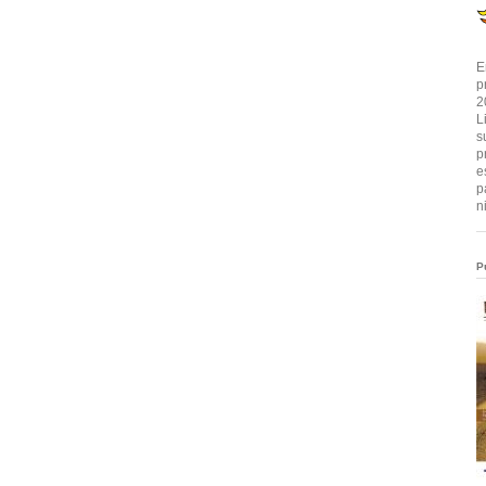
E
p
2
L
s
p
e
p
n
P