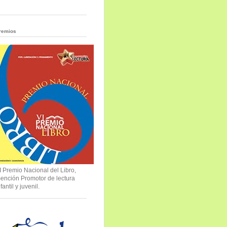
remios
I Premio Nacional del Libro,
ención Promotor de lectura
nfantil y juvenil.