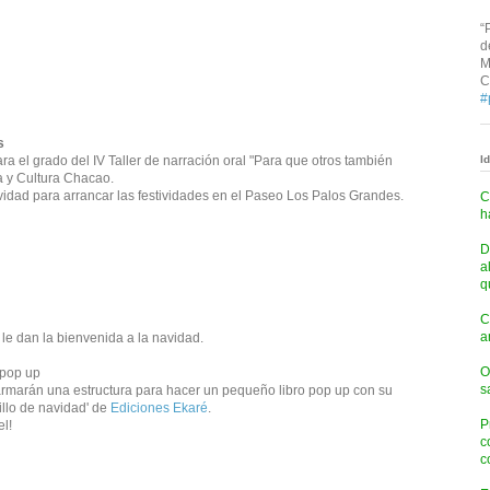
“
d
M
C
#
s
a el grado del IV Taller de narración oral "Para que otros también
I
a y Cultura Chacao.
avidad para arrancar las festividades en el Paseo Los Palos Grandes.
C
h
D
a
q
C
a
le dan la bienvenida a la navidad.
O
 pop up
s
 armarán una estructura para hacer un pequeño libro pop up con su
illo de navidad' de
Ediciones Ekaré
.
P
l!
c
c