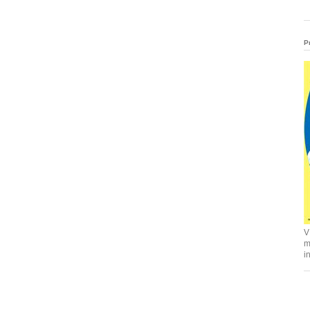
P
V
m
i