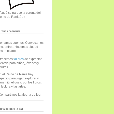
A qué se parece la corona del
eino de Rania? : )
a rana encantada
ontamos cuentos. Convocamos
ncuentros. Hacemos ciudad
esde el arte.
frecemos
talleres
de expresión
reativa para niños, jóvenes y
dultos.
n el Reino de Rania hay
spacio para jugar, explorar y
ransmitir el gusto por los libros,
a lectura y las artes.
Compartimos la alegría de leer!
ostales para la paz