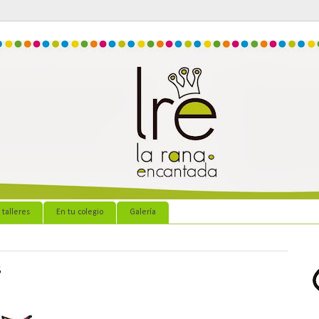
 talleres
En tu colegio
Galería
s