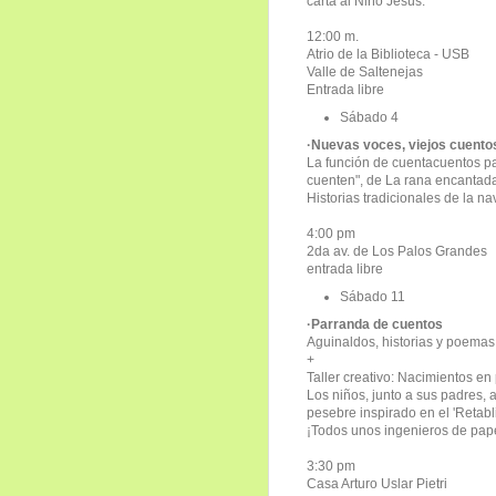
carta al Niño Jesús.
12:00 m.
Atrio de la Biblioteca - USB
Valle de Saltenejas
Entrada libre
Sábado 4
·Nuevas voces, viejos cuento
La función de cuentacuentos par
cuenten", de La rana encantad
Historias tradicionales de la n
4:00 pm
2da av. de Los Palos Grandes
entrada libre
Sábado 11
·Parranda de cuentos
Aguinaldos, historias y poemas 
+
Taller creativo: Nacimientos en
Los niños, junto a sus padres,
pesebre inspirado en el 'Retabl
¡Todos unos ingenieros de pape
3:30 pm
Casa Arturo Uslar Pietri