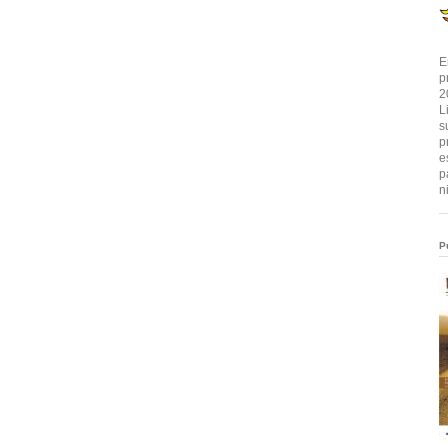
E
p
2
L
s
p
e
p
n
P