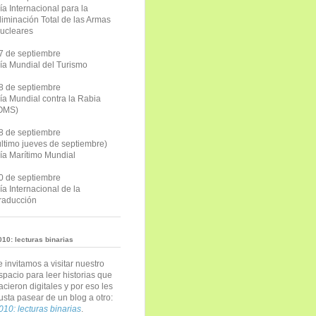
ía Internacional para la
liminación Total de las Armas
ucleares
7 de septiembre
ía Mundial del Turismo
8 de septiembre
ía Mundial contra la Rabia
OMS)
8 de septiembre
último jueves de septiembre)
ía Marítimo Mundial
0 de septiembre
ía Internacional de la
raducción
010: lecturas binarias
e invitamos a visitar nuestro
spacio para leer historias que
acieron digitales y por eso les
usta pasear de un blog a otro:
010: lecturas binarias
.