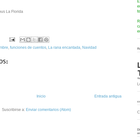
E
e
t
us La Florida
R
c
e
embre
,
funciones de cuentos
,
La rana encantada
,
Navidad
R
os:
L
Inicio
Entrada antigua
c
Suscribirse a:
Enviar comentarios (Atom)
C
D
a