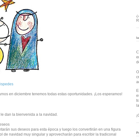
¿
R
l
C
e
d
O
c
a
éspedes
E
rarnos en diciembre tenemos todas estas oportunidades. ¡Los esperamos!
e
t
l
le dan la bienvenida a la navidad.
¡
deseos
ntarán sus deseos para esta época y luego los convertirán en una figura
P
l de navidad muy singular y aprovecharán para escribir la tradiconal