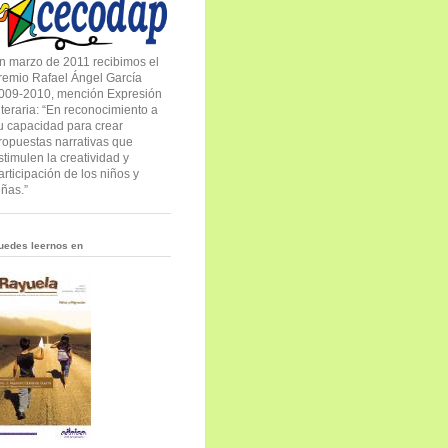
n marzo de 2011 recibimos el
remio Rafael Ángel García
009-2010, mención Expresión
iteraria: “En reconocimiento a
u capacidad para crear
ropuestas narrativas que
stimulen la creatividad y
articipación de los niños y
iñas.”
uedes leernos en