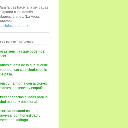
Para la paz hace falta ser capaz
e ayudar a los demás.”
ilagros, 9 años. (
La Vega.
aracas)
postalesparalapaz
deas para tu Paz Adentro
osas sencillas que podemos
acer:
arnos cuenta de lo que sucede
lrededor: ser conscientes de lo
ue pasa.
onstruir armonía con acciones
mables, paciencia y empatía.
frecer espacios e ideas para la
alud mental y emocional.
ropiciar encuentros para
onversar con honestidad y
osechar el diálogo.