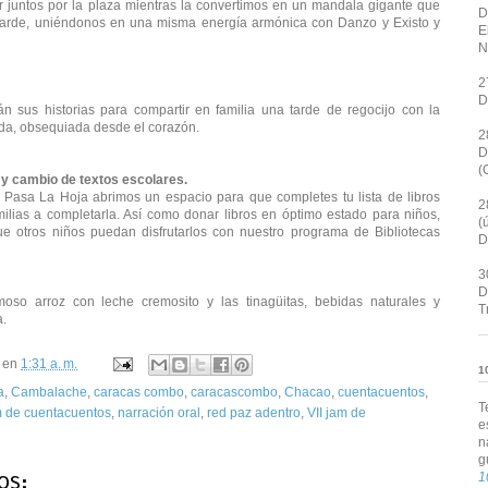
r juntos por la plaza mientras la convertimos en un mandala gigante que
D
tarde, uniéndonos en una misma energía armónica con Danzo y Existo y
E
N
2
D
án sus historias para compartir en familia una tarde de regocijo con la
ada, obsequiada desde el corazón.
2
D
(
s y cambio de textos escolares.
 Pasa La Hoja abrimos un espacio para que completes tu lista de libros
2
ilias a completarla. Así como donar libros en óptimo estado para niños,
(
e otros niños puedan disfrutarlos con nuestro programa de Bibliotecas
D
3
D
oso arroz con leche cremosito y las tinagüitas, bebidas naturales y
T
a.
en
1:31 a. m.
1
a
,
Cambalache
,
caracas combo
,
caracascombo
,
Chacao
,
cuentacuentos
,
T
 de cuentacuentos
,
narración oral
,
red paz adentro
,
VII jam de
e
n
g
1
os: