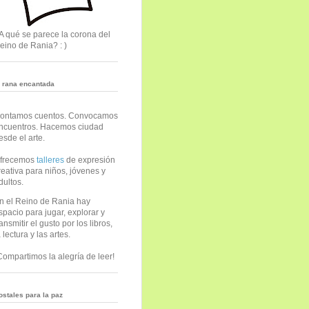
A qué se parece la corona del
eino de Rania? : )
a rana encantada
ontamos cuentos. Convocamos
ncuentros. Hacemos ciudad
esde el arte.
frecemos
talleres
de expresión
reativa para niños, jóvenes y
dultos.
n el Reino de Rania hay
spacio para jugar, explorar y
ransmitir el gusto por los libros,
a lectura y las artes.
Compartimos la alegría de leer!
ostales para la paz