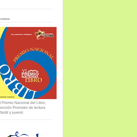
remios
I Premio Nacional del Libro,
ención Promotor de lectura
nfantil y juvenil.