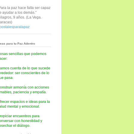
Para la paz hace falta ser capaz
e ayudar a los demás.”
ilagros, 9 años. (
La Vega.
aracas)
postalesparalapaz
deas para tu Paz Adentro
osas sencillas que podemos
acer:
arnos cuenta de lo que sucede
lrededor: ser conscientes de lo
ue pasa.
onstruir armonía con acciones
mables, paciencia y empatía.
frecer espacios e ideas para la
alud mental y emocional.
ropiciar encuentros para
onversar con honestidad y
osechar el diálogo.