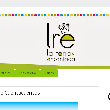
 talleres
En tu colegio
Galería
 de Cuentacuentos!