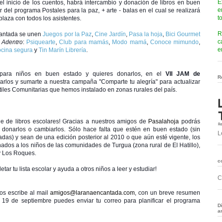
E
del inicio de los cuentos, habrá intercambio y donación de libros en buen
e
er del programa Postales para la paz, + arte - balas en el cual se realizará
t
plaza con todos los asistentes.
R
ncantada se unen
Juegos por la Paz
,
Cine Jardín
,
Pasa la hoja
,
Bici Gourmet
c
 Adentro
:
Psiquearte
,
Club para mamás
,
Modo mamá
,
Conoce mimundo
,
e
cina segura
y
Tin Marín Librería
.
s para niños en buen estado y quieres donarlos, en el
VII JAM de
R
rlos y sumarte a nuestra campaña "Comparte tu alegría" para actualizar
ntiles Comunitarias que hemos instalado en zonas rurales del país.
e de libros escolares! Gracias a nuestros amigos de
Pasalahoja
podrás
ra donarlos o cambiarlos. Sólo hace falta que estén en buen estado (sin
L
tadas) y sean de una edición posterior al 2010 o que aún esté vigente, los
ados a los niños de las comunidades de Turgua (zona rural de El Hatillo),
y Los Roques.
c
tar tu lista escolar y ayuda a otros niños a leer y estudiar!
C
tos escribe al mail
amigos@laranaencantada.com
, con un breve resumen
el 19 de septiembre puedes enviar tu correo para planificar el programa
D
a