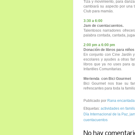
Tiza y movimiento, para danza
cambiará su aspecto por una 
Club para mamás.
3:30 a 6:00
Jam de cuentacuentos.
Talentosos narradores ofrecer
palabra contada, cantada, jug
2:00 pm a 6:00 pm
Donación de libros para niño
En conjunto con Cine Jardín y
escolares y ayudes a otras fam
libros que ya no uses para qu
Infantiles Comunitarias.
Merienda con Bici Gourmet
Bici Gourmet nos trae su fam
refrescantes para toda la famili
Publicado por
Rana encantada
Etiquetas:
actividades en famili
Día Internacional de la Paz
,
jam
cuentacuentos
No hay comentari