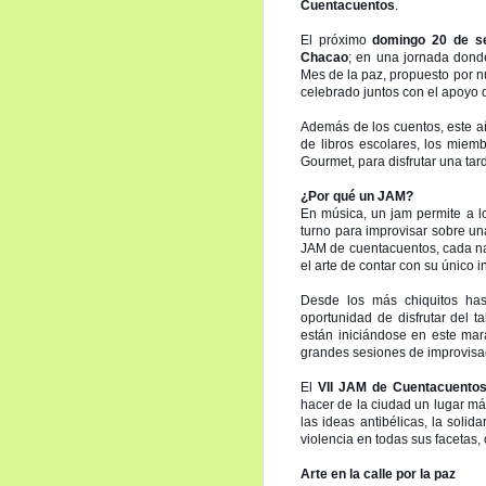
Cuentacuentos
.
El próximo
domingo 20 de s
Chacao
; en una jornada donde
Mes de la paz, propuesto por n
celebrado juntos con el apoyo
Además de los cuentos, este 
de libros escolares, los miemb
Gourmet, para disfrutar una tar
¿Por qué un JAM?
En música, un jam permite a l
turno para improvisar sobre una
JAM de cuentacuentos, cada na
el arte de contar con su único i
Desde los más chiquitos has
oportunidad de disfrutar del 
están iniciándose en este mar
grandes sesiones de improvisa
El
VII JAM de Cuentacuento
hacer de la ciudad un lugar má
las ideas antibélicas, la soli
violencia en todas sus facetas
Arte en la calle por la paz