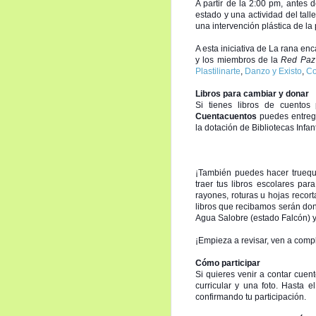
A partir de la 2:00 pm, antes 
estado y una actividad del tall
una intervención plástica de la 
A esta iniciativa de La rana e
y los miembros de la
Red Paz
Plastilinarte
,
Danzo y Existo
,
Co
Libros para cambiar y donar
Si tienes libros de cuento
Cuentacuentos
puedes entrega
la dotación de Bibliotecas Infa
¡También puedes hacer truequ
traer tus libros escolares pa
rayones, roturas u hojas recor
libros que recibamos serán don
Agua Salobre (estado Falcón) 
¡Empieza a revisar, ven a comple
Cómo participar
Si quieres venir a contar cuen
curricular y una foto. Hasta 
confirmando tu participación.