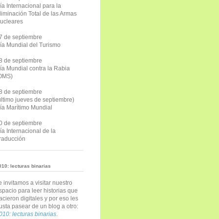
ía Internacional para la
liminación Total de las Armas
ucleares
7 de septiembre
ía Mundial del Turismo
8 de septiembre
ía Mundial contra la Rabia
OMS)
8 de septiembre
último jueves de septiembre)
ía Marítimo Mundial
0 de septiembre
ía Internacional de la
raducción
010: lecturas binarias
e invitamos a visitar nuestro
spacio para leer historias que
acieron digitales y por eso les
usta pasear de un blog a otro:
010: lecturas binarias
.