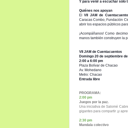
Y para venir a escuchar sólo ti
Quiénes nos apoyan
El
VII JAM de Cuentacuent
Caracas Combo, Fundación Cin
abrir los espacios públicos para
¡Acompáñanos! Como decimos 
manos también construyen la p
VII JAM de Cuentacuentos
Domingo 20 de septiembre de
2:00 a 6:00 pm
Plaza Bolívar de Chacao
Av. Mohedano
Metro: Chacao
Entrada libre
PROGRAMA:
2:00 pm
Juegos por la paz.
Una iniciativa de Salomé Cabre
gigantes para compartir ¡y apre
2:30 pm
Mandala colectivo