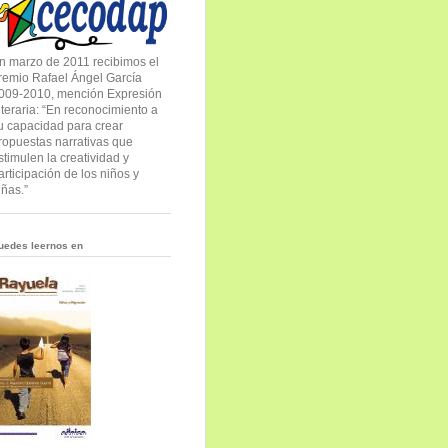
n marzo de 2011 recibimos el
remio Rafael Ángel García
009-2010, mención Expresión
iteraria: “En reconocimiento a
u capacidad para crear
ropuestas narrativas que
stimulen la creatividad y
articipación de los niños y
iñas.”
uedes leernos en