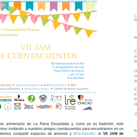
¿
R
l
C
e
d
O
c
a
E
e
t
l
¡
o aniversario de La Rana Encantada y, como ya es tradición, este
mos invitando a nuestros amigos cuentacuentos para encontrarnos en un
P
odemos compartir espacios de armonía y
#PazAdentro
: el
VII JAM de