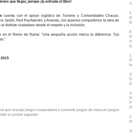
enes que llegar, porque ¡la entrada el libre!
S
5
os
cuenta con el apoyo logístico de Turismo y Comunidades Chacao,
D
e Jardín, Red PazAdentro y Ananda, con quienes compartimos la idea de
B
 el disfrute ciudadano desde el respeto y la inclusión.
8
en el Reino de Rania: “Una pequeña acción marca la diferencia. Tus
D
az.”
A
(
1
 2015
D
l
1
D
D
1
D
P
O
ra que rescata juegos cooperativos y convierte juegos de mesa en juegos
nder a convivir jugando!
2
D
2