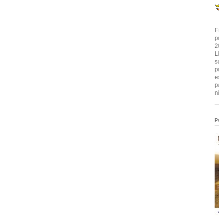
E
p
2
L
s
p
e
p
n
P