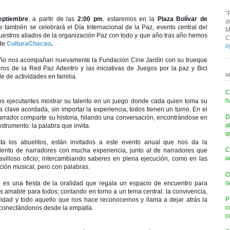
“
eptiembre
, a partir de las
2:00 pm
, estaremos en la
Plaza Bolívar de
d
 también se celebrará el Día Internacional de la Paz, evento central del
M
uestros aliados de la organización Paz con todo y que año tras año hemos
C
 de
CulturaChacao
.
#
año nos acompañan nuevamente la Fundación Cine Jardín con su trueque
ros de la Red Paz Adentro y las iniciativas de Juegos por la paz y Bici
I
de de actividades en familia.
C
h
os ejecutantes mostrar su talento en un juego donde cada quien toma su
 clave acordada, sin importar la experiencia, todos tienen un turno. En el
D
rrador comparte su historia, hilando una conversación, encontrándose en
a
nstrumento: la palabra que invita.
q
ta los abuelitos, están invitados a este evento anual que nos da la
C
talento de narradores con mucha experiencia, junto al de narradores que
a
avilloso oficio; intercambiando saberes en plena ejecución, como en las
ción musical, pero con palabras.
O
s
s
es una fiesta de la oralidad que regala un espacio de encuentro para
s amable para todos; contando en torno a un tema central: la convivencia,
P
daridad y todo aquello que nos hace reconocernos y llama a dejar atrás la
c
, conectándonos desde la empatía.
c